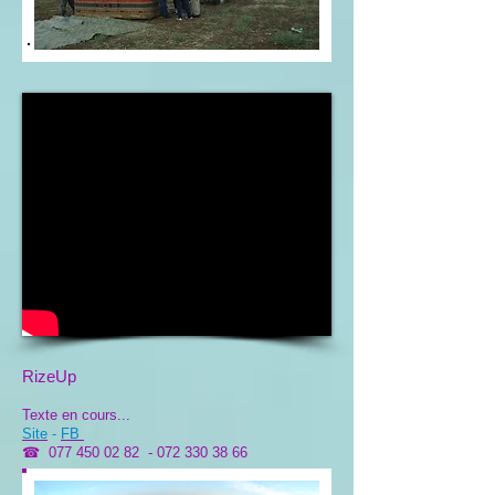
RizeUp
Texte en cours...
Site
-
FB
☎
077 450 02 82
-
072 330 38 66