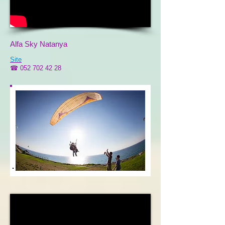
Alfa Sky Natanya
Site
☎
052 702 42 28