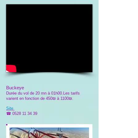
Buckeye
Durée du vol de 20 mn à 01h00.Les tarifs
varient en fonction de 450₪ à 1100₪.
Site
☎
0528 11 34 39