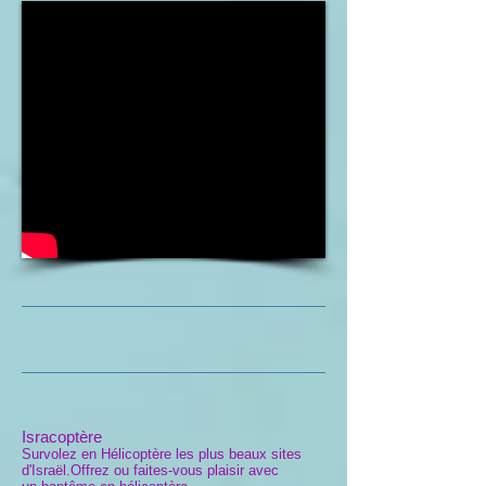
Isracoptère
Survolez en Hélicoptère les plus beaux sites
d'Israël.Offrez ou faites-vous plaisir avec