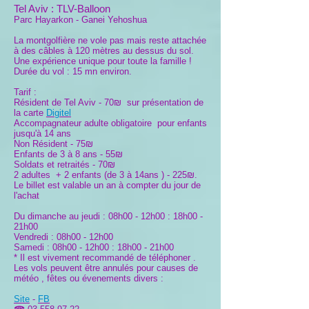
Tel Aviv :
TLV-Balloon
Parc Hayarkon - Ganei Yehoshua
La montgolfière ne vole pas mais reste attachée
à des câbles à 120 mètres au dessus du sol.
Une expérience unique pour toute la famille !
Durée du vol : 15 mn environ.
Tarif :
Résident de Tel Aviv - 70₪ sur présentation de
la carte
Digitel
Accompagnateur adulte obligatoire pour enfants
jusqu'à 14 ans
Non Résident - 75₪
Enfants de 3 à 8 ans - 55₪
Soldats et retraités - 70
₪
2 adultes + 2 enfants (de 3 à 14ans ) - 225₪.
Le billet est valable un an à compter du jour de
l'achat
Du dimanche au jeudi : 08h00 - 12h00 : 18h00 -
21h00
Vendredi : 08h00 - 12h00
Samedi : 08h00 - 12h00 : 18h00 - 21h00
* Il est vivement recommandé de téléphoner .
Les vols peuvent être annulés pour causes de
météo , fêtes ou évenements divers :
Site
-
FB