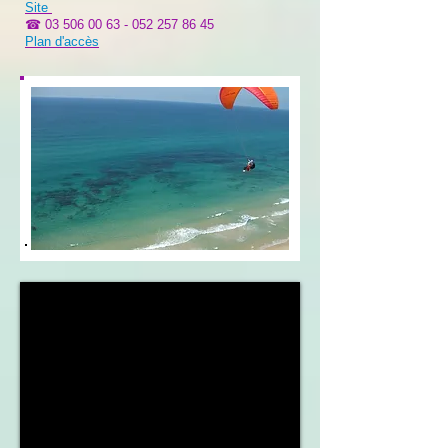
Site
☎
03 506 00 63 - 052 257 86
45
Plan d'accès