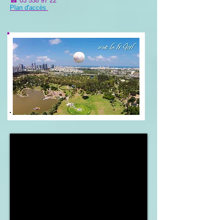
☎
03 558 97 22
Plan d'accès