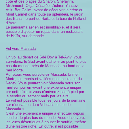
côte et des plages du Sharon, Shefayim,
Mikhmoret, Olga, Césarée, Zichron Yaacov,
Atlit, Bat Galim, avant de découvrir la crête du
Mont Carmel dans toute sa splendeur, le jardin
des Bahai, le port de Haïfa et la baie de Haïfa et
d’Acre.
Le panorama aérien est inoubliable, et il sera
possible d’ajouter un repas dans un restaurant
de Haïfa, sur demande.
Vol vers Massada
Un vol au départ de Sdé Dov à Tel-Aviv, vous
survolerez le Sud avant d’atterrir au point le plus
bas du monde, près de Massada, au bord de la
mer Morte.
Au retour, vous survolerez Massada, la mer
Morte, les monts et vallées spectaculaires du
Negev. Vous pourrez voir Massada sous son
meilleur jour en vivant une expérience unique
car cette fois-ci vous n’arriverez pas à pied par
le sentier du serpent mais par les airs.
Le vol est possible tous les jours de la semaine
sur réservation du « Vol dans le ciel de
Massada ».
C’est une expérience unique à effectuer depuis
l’endroit le plus bas du monde. Vous observerez
les vues désertiques à couper le souffle, théâtre
d’une histore riche. En outre, il est possible