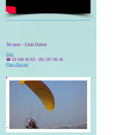
Tel aviv - Club Dekel
Site
☎
03 506 00 63 - 052 257 86
45
Plan d'accès