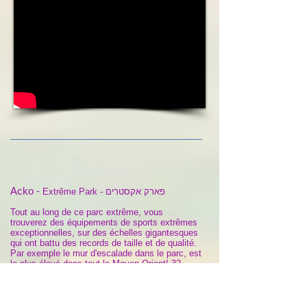
Acko -
Extrême Park - פארק אקסטרים
Tout au long de ce parc extrême, vous
trouverez des équipements de sports extrêmes
exceptionnelles, sur des échelles gigantesques
qui ont battu des records de taille et de qualité.
Par exemple le mur d'escalade dans le parc, est
le plus élevé dans tout le Moyen-Orient! 32
mètres d'excitation constante.
Au sommet du mur d'escalade extérieur se
trouve
le saut à l'élastique le plus haut en
Israël
, représentant une hauteur de 10 étages.