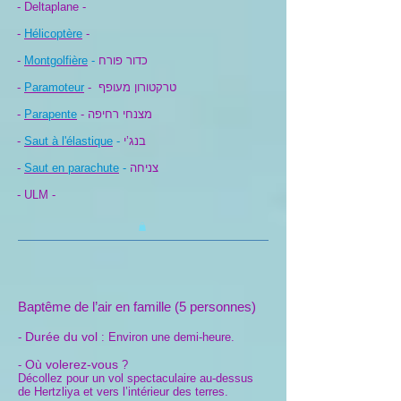
- Deltaplane -
-
Hélicoptère
-
-
Montgolfière
-
כדור פורח
-
Paramoteur
-
טרקטורון מעופף
-
Parapente
-
מצנחי רחיפה
-
Saut à l'élastique
-
בנג’י
-
Saut en parachute
-
צניחה
- ULM -
Baptême de l’air en famille (5 personnes)
Durée du vol
-
: Environ une demi-heure.
Où volerez-vous
-
?
Décollez pour un vol spectaculaire au-dessus
de Hertzliya et vers l’intérieur des terres.