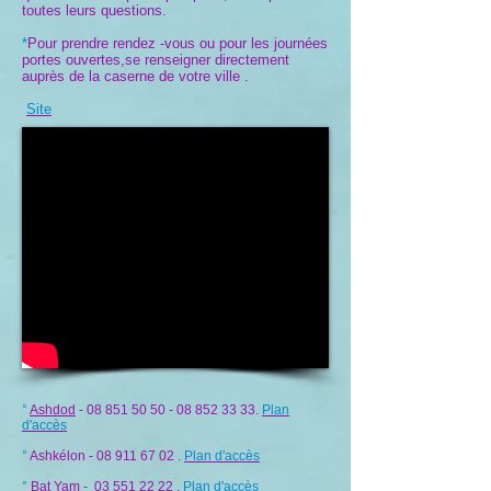
toutes leurs questions.
*
Pour prendre rendez -vous ou pour les journées
portes ouvertes,se renseigner directement
auprès de la caserne de votre ville .
Site
°
Ashdod
-
08 851 50 50
-
08 852 33 33
.
Plan
d'accès
°
Ashkélon -
08 911 67 02
.
Plan d'accès
°
Bat Yam -
03 551 22 22
.
Plan d'accès