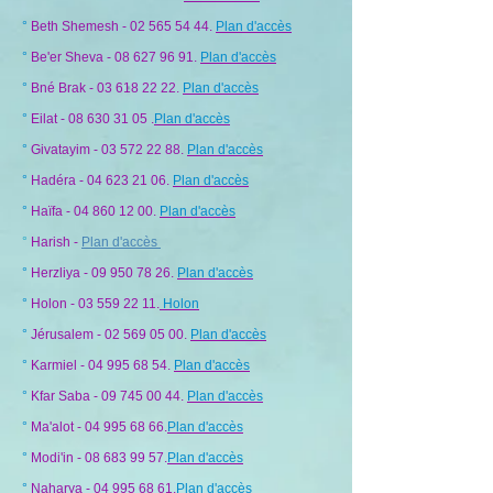
°
Beth Shemesh -
02 565 54 44
.
Plan d'accès
°
Be'er Sheva -
08 627 96 91
.
Plan d'accès
°
Bné Brak -
03 618 22 22
.
Plan d'accès
°
Eilat -
08 630 31 05
.
Plan d'accès
​
°
Givatayim -
03 572 22 88
​.
Plan d'accès
​°
Hadéra -
04 623 21 06
.
Plan d'accès
°
Haïfa -
04 860 12 00
.
Plan d'accès
°
Harish -
Plan d'accès
°
Herzliya -
09 950 78 26
.
Plan d'accès
°
Holon -
03 559 22 11
.
Holon
°
Jérusalem -
02 569 05 00
.
Plan d'accès
°
Karmiel -
04 995 68 54
.
Plan d'accès
°
Kfar Saba -
09 745 00 44
​.
Plan d'accès
°
Ma'alot -
04 995 68 66
.
Plan d'accès
°
Modi'in -
08 683 99 57
.
Plan d'accès
°
Naharya -
04 995 68 61
​.
Plan d'accès