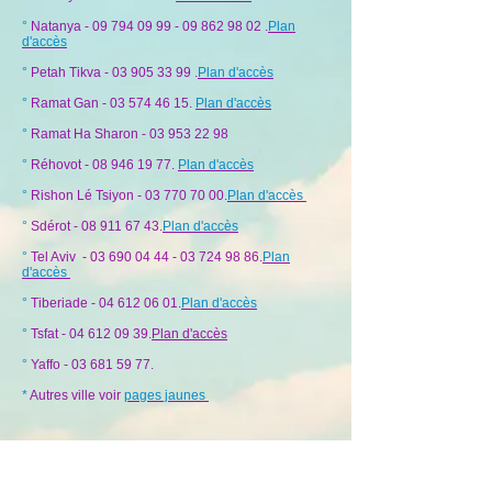
°
Natanya -
09 794 09 99 - 0
9 862 98 02
.
Plan
d'accès
°
Petah Tikva -
03 905 33 99
.
Plan d'accès
°
Ramat Gan -
03 574 46 15
.
Plan d'accès
°
Ramat Ha Sharon -
03 953 22 98
°
Réhovot -
08 946 19 77
.
Plan d'accès
°
Rishon Lé Tsiyon -
03 770 70 00
.
Plan d'accès
°
Sdérot -
08 911 67 43
.
Plan d'accès
°
Tel Aviv -
03 690 04 44
-
03 724 98 86
.
Plan
d'accès
°
Tiberiade -
04 612 06 01
.
Plan d'accès
°
Tsfat -
04 612 09 39
.
Plan d'accès
°
Yaffo -
03 681 59 77
.
*
Autres ville voir
pages jaunes