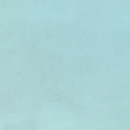
Bébés nageurs
En avant la musique
La petite tambouille