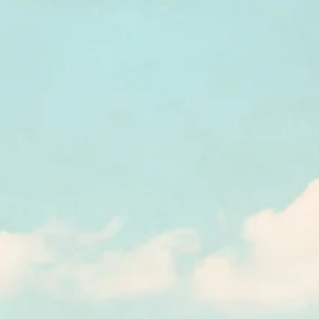
Tova
ou
Métouka
Souccot 
Shabbat - שבת
Yom Ha'hatsmaout - יום העצמאות