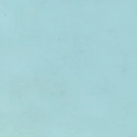
Écoles de cirque
Escrime
en
construction
Ici on danse
Jeux - joue
Le coin lecture
Les comptine