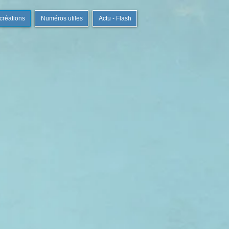
 créations
Numéros utiles
Actu - Flash