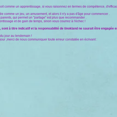
soit comme un apprentissage, si vous raisonnez en termes de compétence, d'efficaci
agée comme un jeu, un amusement, et alors il n'y a pas d'âge pour commencer .
 parents, qui permet un "partage" est plus que recommander .
rentissage et de gain de temps, sinon vous courrez à l'échec !
nt à titre indicatif et la responsabilité de tinokland ne saurait être engagée en
r du jour au lendemain !
 jour ,merci de nous communiquer toute erreur constatée en écrivant :
Baby gym
Baby yoga