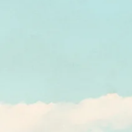
Shavouot - שבועות
Toubi Shvat - ט"ו בשבט