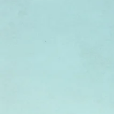
Les petits acteurs
en
construction
Pessah - פסח