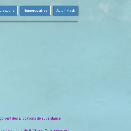
 créations
Numéros utiles
Actu - Flash
eçoivent des allocations de subsistance
our les enfants de 6-18 ans. Cette prime est