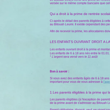
versée sur le même compte bancaire que celui 
Qui a droit à la prime de rentrée scolai
Ci-après le détail des parents éligibles à ce
au Bitouah Leumi. Il existe cependant des per
Afin de recevoir la prime, les allocataires do
LES ENFANTS OUVRANT DROIT A LA
Les enfants ouvrant droit à la prime et monta
Les enfants de 6 à 18 ans nés entre le 01.01
*
L'argent sera versé vers le 11 août
Bon à savoir :
Si vous avez des enfants âgés de 6 à 18 ans e
important pour vous de vous adresser à
l'ag
1.Les parents éligibles à la prime qui
Les parents éligibles (à l'exception de parents
de la prime avant de s'adresser au Bitouah L
Parent célibataire, divorcé, veuf, ne vivant 