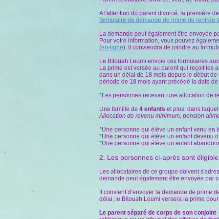
A l'attention du parent divorcé, la première
formulaire de demande de prime de rentrée s
La demande peut également être envoyée par c
Pour votre information, vous pouvez égalemen
(
en-ligne
). Il conviendra de joindre au formu
Le Bitouah Leumi envoie ces formulaires aux p
La prime est versée au parent qui reçoit les a
dans un délai de 18 mois depuis le début de 
période de 18 mois ayant précédé la date d
*
Les personnes recevant une allocation de 
Une famille de
4 enfants
et plus, dans laquell
Allocation de revenu minimum, pension aliment
*
Une personne qui élève un enfant venu en Is
*
Une personne qui élève un enfant devenu or
*
Une personne qui élève un enfant abandonné 
2. Les personnes ci-après sont éligib
Les allocataires de ce groupe doivent s'adres
demande peut également être envoyée par cour
Il convient d’envoyer la demande de prime de
délai, le Bitouah Leumi versera la prime pou
Le parent séparé de corps de son conjoint
-