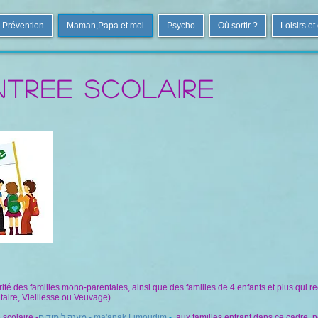
Prévention
Maman,Papa et moi
Psycho
Où sortir ?
Loisirs et
NTREE SCOLAIRE
rité des familles mono-parentales, ainsi que des familles de 4 enfants et plus qui r
aire, Vieillesse ou Veuvage).
 scolaire
-
מענק לימודים - ma'anak Limoudim
-
aux familles entrant dans ce cadre, p