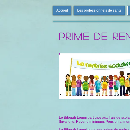
Accueil
Les professionnels de santé
PRIME DE RE
Le Bitouah Leumi participe aux frais de scola
(Invalidité, Revenu minimum, Pension aliment
Le Bitouah Leumi verse une prime de rentrée