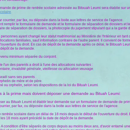
 demande de prime de rentrée scolaire adressée au Bitouah Leumi sera établie sur u
colaire
.
ourrier, par fax, ou déposée dans la boite aux lettres de service de l'agence.
t remplir le formulaire de demande et le formulaire de séparation de dossiers et le
laire de séparation de dossiers, la photocopie du jugement stipulant qui a la garde 
ersonnes ayant changé leur statut matrimonial au Ministère de l'Intérieur en tant q
llocations familiales, sauf information contraire de l'autre parent. Il convient de f
l'ouverture du droit. En cas de dépôt de la demande après ce délai, le Bitouah Leu
e dépôt de la demande.
revenu minimum séparée du conjoint.
e l'un des parents a droit à l'une des allocations suivantes :
aire, invalidité générale, vieillesse ou allocation veuvage
.
raël sans ses parents .
phelin de mère et de père.
ou orphelin, selon les dispositions de la loi du Bituah Leumi.
les à la prime mais doivent déposer une demande au Bituah Leumi:
ser au Bituah Leumi et établir leur demande sur un formulaire de demande de prime 
rier, par fax, ou déposée dans la boite aux lettres de service de l'agence.
 rentrée scolaire dans un délai de 18 mois depuis le début de l'ouverture du droit
r les 18 mois ayant précédé la date de dépôt de la demande.
 A condition d'être séparés de corps depuis au moins deux ans, d'avoir entamé une