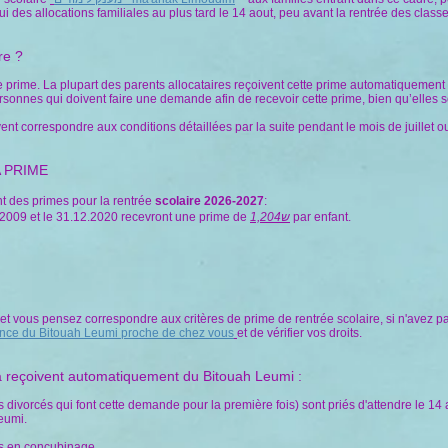
des allocations familiales au plus tard le 14 aout, peu avant la rentrée des classe
re ?
tte prime. La plupart des parents allocataires reçoivent cette prime automatiqueme
sonnes qui doivent faire une demande afin de recevoir cette prime, bien qu’elles soi
ivent correspondre aux conditions détaillées par la suite pendant le mois de juillet 
 PRIME
nt des primes pour la rentrée
scolaire 2026-2027
:
.2009 et le 31.12.2020 recevront une prime de
1,204ש
par enfant.
t vous pensez correspondre aux critères de prime de rentrée scolaire, si n'avez pa
ence du Bitouah Leumi proche de chez vous
et de vérifier vos droits.
 la reçoivent automatiquement du Bitouah Leumi :
 divorcés qui font cette demande pour la première fois) sont priés d'attendre le 14 a
eumi.
pas en concubinage.