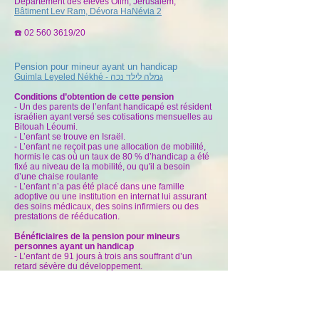
Département des élèves Olim, Jérusalem,
Bâtiment Lev Ram, Dévora HaNévia 2
☎️
02 560 3619
/20
Pension pour mineur ayant un handicap
Guimla Leyeled Nékhé -
גמלה לילד נכה
Conditions d’obtention de cette pension
- Un des parents de l’enfant handicapé est résident
israélien ayant versé ses cotisations mensuelles au
Bitouah Léoumi.
- L’enfant se trouve en Israël.
- L’enfant ne reçoit pas une allocation de mobilité,
hormis le cas où un taux de 80 % d’handicap a été
fixé au niveau de la mobilité, ou qu'il a besoin
d’une chaise roulante
- L’enfant n’a pas été placé dans une famille
adoptive ou une institution en internat lui assurant
des soins médicaux, des soins infirmiers ou des
prestations de rééducation.
Bénéficiaires de la pension pour mineurs
personnes ayant un handicap
- L’enfant de 91 jours à trois ans souffrant d’un
retard sévère du développement.
- L’enfant de 91 jours à 18 ans qui a besoin d’une
surveillance pour ne pas engendrer de danger
pour sa vie ou pour celles de ceux qui les
entourent.
- L’enfant de 3 à 18 ans dépendant d’un tiers dans