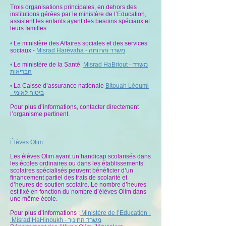
Trois organisations principales, en dehors des
institutions gérées par le ministère de l’Education,
assistent les enfants ayant des besoins spéciaux et
leurs familles:
•
Le ministère des Affaires sociales et des services
sociaux -
Misrad Harévaha -
משרד והרווחה
•
Le ministère de la Santé
Misrad HaBriout -
משרד
הבריאות
•
La Caisse d’assurance nationale
Bitouah Léoumi
-
ביטוח לאומי
Pour plus d’informations, contacter directement
l’organisme pertinent.
Élèves Olim
Les élèves Olim ayant un handicap scolarisés dans
les écoles ordinaires ou dans les établissements
scolaires spécialisés peuvent bénéficier d’un
financement partiel des frais de scolarité et
d’heures de soutien scolaire. Le nombre d’heures
est fixé en fonction du nombre d’élèves Olim dans
une même école.
Pour plus d’informations :
Ministère de l’Education -
Misrad HaHinoukh - משרד החינוך