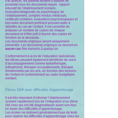
Par ailleurs, les parents doivent s’assurer de
posséder tous les documents requis : rapport
éducatif de l’établissement scolaire,
évaluation/diagnostic du psychologue de
l’établissement, comptes rendus médicaux,
certificats scolaires, évaluations psychologiques et
tout autre document pertinent pouvant aider à
débattre du cas de l’enfant. Il est conseillé de
préparer un nombre de copies de chaque
document et d’être prêt à fournir des copies en
fonction de la demande.
Les documents originaux seront uniquement
présentés. Les documents originaux ne devront en
aucun cas
être transmis à quelqu’un.
Conformément à la loi de l’éducation spécialisée,
les élèves peuvent également bénéficier de soins
d’accompagnement comme kinésithérapie,
orthophonie, thérapie occupationnelle, thérapie
émotionnelle par les arts, en fonction des besoins
de l’enfant et conformément au cadre budgétaire
existant.
Élèves Olim avec difficultés d’apprentissage
Il est très important d’informer l’établissement
scolaire rapidement lors de l’intégration d’un élève
Olé chez qui ont été diagnostiqués avant son Alya
en Israël des difficultés d’apprentissage.
Les écoles ne réalisent généralement pas de tests
pour repérer les difficultés d’apprentissage chez les