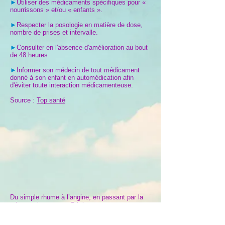
►
Utiliser des médicaments spécifiques pour «
nourrissons » et/ou « enfants ».
►
Respecter la posologie en matière de dose,
nombre de prises et intervalle.
►
Consulter en l'absence d'amélioration au bout
de 48 heures.
►
Informer son médecin de tout médicament
donné à son enfant en automédication afin
d'éviter toute interaction médicamenteuse.
Source :
Top santé
Du simple rhume à l’angine, en passant par la
grippe et la gastro… Bénins ou non, ces maux
ne sont pas à prendre à la légère.
D’autant que certains médicaments accessibles