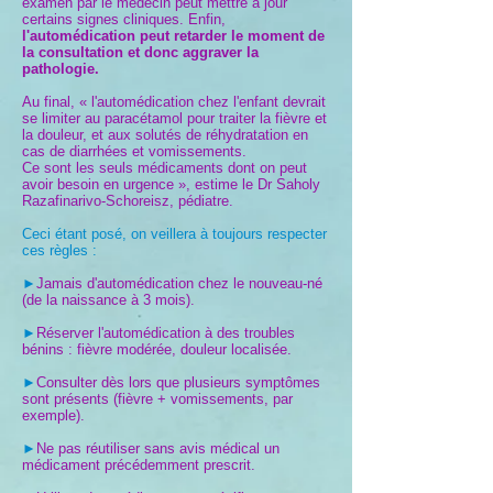
examen par le médecin peut mettre à jour
certains signes cliniques. Enfin,
l'automédication peut retarder le moment de
la consultation et donc aggraver la
pathologie.
Au final, « l'automédication chez l'enfant devrait
se limiter au paracétamol pour traiter la fièvre et
la douleur, et aux solutés de réhydratation en
cas de diarrhées et vomissements.
Ce sont les seuls médicaments dont on peut
avoir besoin
en urgence », estime le Dr Saholy
Razafinarivo-Schoreisz, pédiatre.
Ceci étant posé, on veillera à toujours respecter
ces règles :
►
Jamais d'automédication chez le nouveau-né
(de la naissance à 3 mois).
►
Réserver l'automédication à des troubles
bénins : fièvre modérée, douleur localisée.
►
Consulter dès lors que plusieurs symptômes
sont présents (fièvre + vomissements, par
exemple).
►
Ne pas réutiliser sans avis médical un
médicament précédemment prescrit.