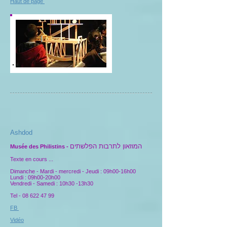
Haut de page
Ashdod
המוזאון לתרבות הפלשתים
Musée des Philistins -
Texte en cours ...
Dimanche - Mardi - mercredi - Jeudi : 09h00-16h00
Lundi : 09h00-20h00
Vendredi - Samedi : 10h30 -13h30
Tel -
08 622 47 99
FB
Vidéo