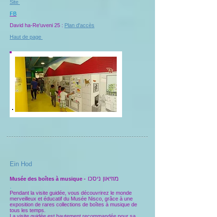
Site
FB
David ha-Re'uveni 25 :
Plan d'accès
Haut de page
Ein Hod
מוזיאון ניסכו
Musée des boîtes à musique -
.
Pendant la visite guidée, vous découvrirez le monde
merveilleux et éducatif du Musée Nisco, grâce à une
exposition de rares collections de boîtes à musique de
tous les temps.
La visite guidée est hautement recommandée pour sa