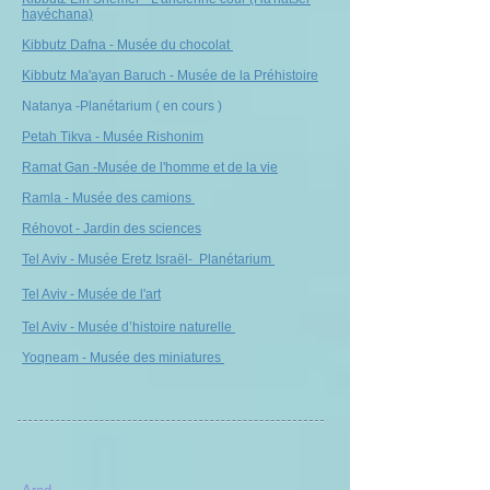
hayéchana)
Kibbutz Dafna - Musée du chocolat
Kibbutz Ma'ayan Baruch - Musée de la Préhistoire
Natanya -Planétarium ( en cours )
Petah Tikva - Musée Rishonim
Ramat Gan -
Musée de l'homme et de la vie
Ramla - Musée des camions
Réhovot - Jardin des sciences
Tel Aviv - Musée Eretz Israël- Planétarium
Tel Aviv - Musée de l'art
Tel Aviv - Musée d’histoire naturelle
Yoqneam - Musée des miniatures