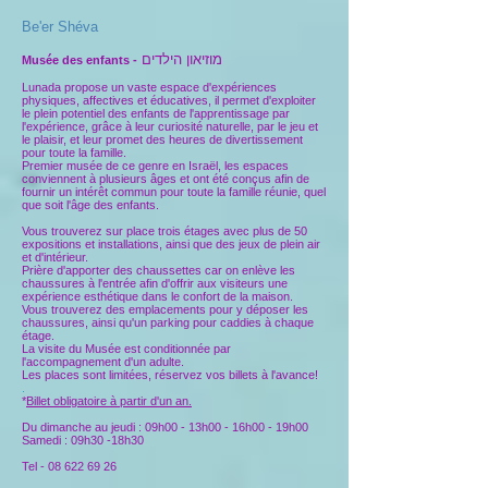
Be'er Shéva
מוזיאון הילדים
Musée des enfants -
Lunada propose un vaste espace d'expériences
physiques, affectives et éducatives, il permet d'exploiter
le plein potentiel des enfants de l'apprentissage par
l'expérience, grâce à leur curiosité naturelle, par le jeu et
le plaisir, et leur promet des heures de divertissement
pour toute la famille.
Premier musée de ce genre en Israël, les espaces
conviennent à plusieurs âges et ont été conçus afin de
fournir un intérêt commun pour toute la famille réunie, quel
que soit l'âge des enfants.
Vous trouverez sur place trois étages avec plus de 50
expositions et installations, ainsi que des jeux de plein air
et d'intérieur.
Prière d'apporter des chaussettes car on enlève les
chaussures à l'entrée afin d'offrir aux visiteurs une
expérience esthétique dans le confort de la maison.
Vous trouverez des emplacements pour y déposer les
chaussures, ainsi qu'un parking pour caddies à chaque
étage.
La visite du Musée est conditionnée par
l'accompagnement d'un adulte.
Les places sont limitées, réservez vos billets à l'avance!
.
*
Billet obligatoire à partir d'un an.
Du dimanche au jeudi : 09h00 - 13h00 - 16h00 - 19h00
Samedi : 09h30 -18h30
Tel -
08 622 69 26