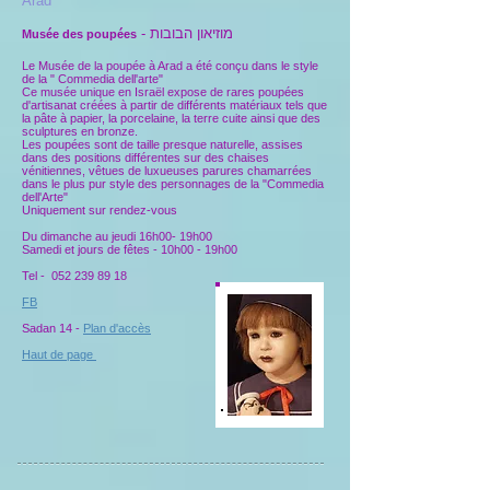
Arad
- מוזיאון הבובות
Musée des poupées
Le Musée de la poupée à Arad a été conçu dans le style
de la " Commedia dell'arte"
Ce musée unique en Israël expose de rares poupées
d'artisanat créées à partir de différents matériaux tels que
la pâte à papier, la porcelaine, la terre cuite ainsi que des
sculptures en bronze.
Les poupées sont de taille presque naturelle, assises
dans des positions différentes sur des chaises
vénitiennes, vêtues de luxueuses parures chamarrées
dans le plus pur style des personnages de la "Commedia
dell'Arte"
Uniquement sur rendez-vous
Du dimanche au jeudi 16h00- 19
h00
Samedi et jours de fêtes - 10h00 - 19h00
Tel -
052 239 89 18
FB
Sadan 14 -
Plan d'accès
Haut de page