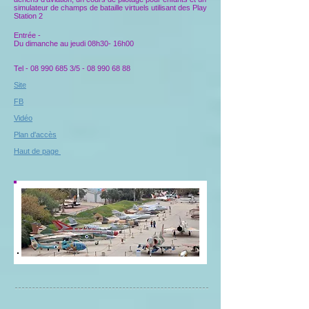
simulateur de champs de bataille virtuels utilisant des Play
Station 2
Entrée -
Du dimanche au jeudi 08h30- 16h00
Tel -
08 990 685 3
/5 -
08 990 68 88
Site
FB
Vidéo
Plan d'accès
Haut de page