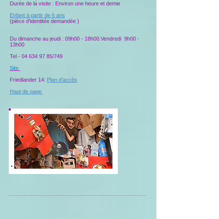
Durée de la visite : Environ une heure et demie
Enfant à partir de 6 ans
(pièce d'id
entitée demandée )
Du dimanche au jeudi : 09h00 - 18h00.Vendredi 9h00 -
13h00
Tel -
04 634 97 85
/749
Site
Friedlander 14:
Plan d'accès
Haut de page