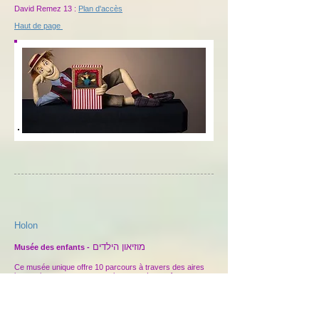
David Remez 13 :
Plan d'accès
Haut de page
Holon
מוזיאון הילדים
Musée des enfants -
Ce musée unique offre 10 parcours à travers des aires
interactives en rapport avec les sens. Les enfants
pourront faire l’expérience de la vie sans la vue dans «
Dialogue dans le noir » ou ce qu’elle serait sans l’ouïe
dans « Invitation au silence ». Dans « Dialogue avec le
Temps », les enfants pourront apprendre à faire des liens
entre les différentes générations
.
Pour enfants de 2 à