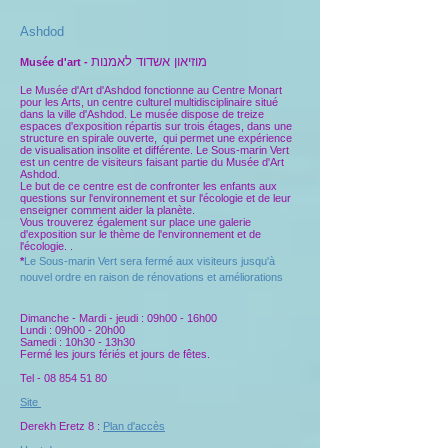
Ashdod
מוזיאון אשדוד לאמנות
Musée d'art -
Le Musée d'Art d'Ashdod fonctionne au Centre Monart
pour les Arts, un centre culturel multidisciplinaire situé
dans la ville d'Ashdod. Le musée dispose de treize
espaces d'exposition répartis sur trois étages, dans une
structure en spirale ouverte, qui permet une expérience
de visualisation insolite et différente. Le Sous-marin Vert
est un centre de visiteurs faisant partie du Musée d'Art
Ashdod.
Le but de ce centre est de confronter les enfants aux
questions sur l'environnement et sur l'écologie et de leur
enseigner comment aider la planète.
Vous trouverez également sur place une galerie
d'exposition sur le thème de l'environnement et de
l'écologie. .
*
Le Sous-marin Vert sera fermé aux visiteurs jusqu'à
nouvel ordre en raison de rénovations et améliorations
Dimanche - Mardi - jeudi : 09h00 - 16h00
Lundi : 09h00 - 20h00
Samedi : 10h30 - 13h30
Fermé les jours fériés et jours de fêtes.
Tel -
08 854 51 80
Site
Derekh Eretz 8 :
Plan d'accè
s