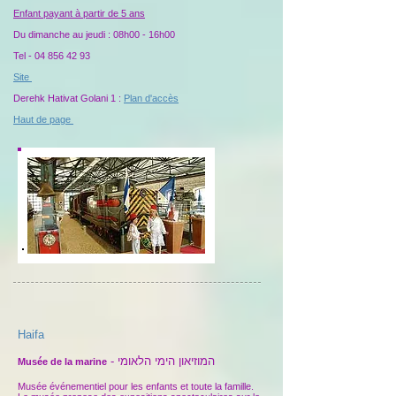
Enfant
payant
à partir de 5 ans
Du dimanche au jeudi : 08h00 - 16h00
Tel -
04 856 42 93
Site
Derehk Hativat Golani 1 :
Plan d'accès
Haut de page
Haifa
- המוזיאון הימי הלאומי
Musée de la marine
Musée événementiel pour les enfants et toute la famille.