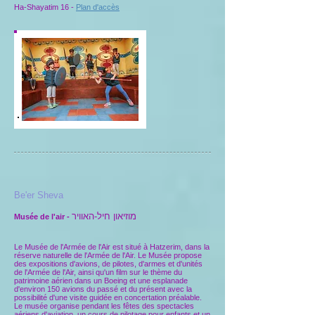
Ha-Shayatim 16 -
Plan d'accès
Be'er Sheva
מוזיאון חיל-האוויר
Musée de l'air -
Le Musée de l'Armée de l'Air est situé à Hatzerim, dans la
réserve naturelle de l'Armée de l'Air. Le Musée propose
des expositions d'avions, de pilotes, d'armes et d'unités
de l'Armée de l'Air, ainsi qu'un film sur le thème du
patrimoine aérien dans un Boeing et une esplanade
d'environ 150 avions du passé et du présent avec la
possibilité d'une visite guidée en concertation préalable.
Le musée organise pendant les fêtes des spectacles
aériens d'aviation, un cours de pilotage pour enfants et un