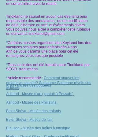
en contact étroit avec la réalité.
Tinokland ne saurait en aucun cas être tenu pour
responsable des annulations , ou de modification
de date, d'horaire ou tarif et événements divers .
Vous pouvez nous aider à compléter cette rubrique
en écrivant à
tinokland@gmail.com
*
Certains musées organisent des Keytanot lors des
vacances scolaires pour enfants
dès 4 ans.
Afin de vous garantir une place pour cet été
renseignez vous dès que possible
*
Tous les textes ont été traduits pour Tinokland par
SEGEL traductions
*
Article recommandé :
Comment amuser les
enfants au musée? Guillaume Gallienne révèle ses
Arad - Musée des poupées
astuces
Ashdod - Musée d'art ( gratuit à Pessah )
Ashdod - Musée des Philistins
Be'er Shéva - Musée des enfants
Be'er Sheva - Musée de l'air
Ein Hod
-
Musée des boîtes à musique
Hadéra /Guivat Olga - Centre scientifique et