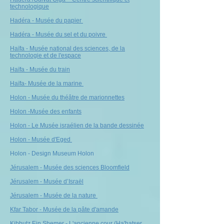
technologique
Hadéra - Musée du papier
Hadéra - Musée du sel et du poivre
Haïfa - Musée national des sciences, de la
technologie et de l'espace
Haïfa - Musée du train
Haïfa- Musée de la marine
H
olon - Musée du théâtre de marionnettes
Holon -Musée des enfants
Holon - Le Musée israélien de la bande dessinée
Holon - Musée d'Eged
Holon - Design Museum Holon
Jérusalem - Musée des sciences Bloomfield
Jérusalem - Musée d’Israël
Jérusalem - Musée de la nature
Kfar Tabor - Musée de la pâte d'amande
Kibbutz Ein Shemer - L'ancienne cour (Ha'hatser