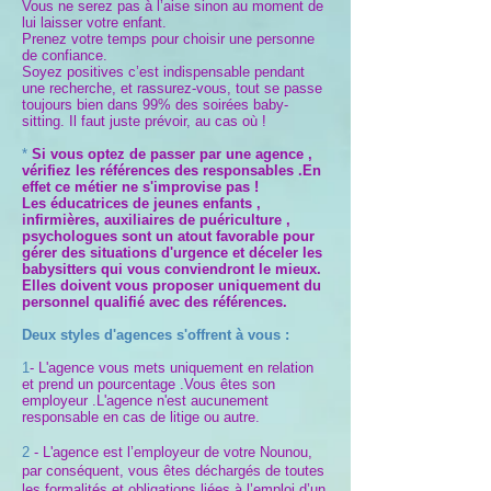
Vous ne serez pas à l’aise sinon au moment de
lui laisser votre enfant.
Prenez votre temps pour choisir une personne
de confiance.
Soyez positives c’est indispensable pendant
une recherche, et rassurez-vous, tout se passe
toujours bien dans 99% des soirées baby-
sitting. Il faut juste prévoir, au cas où !
*
Si vous optez de passer par une agence ,
vérifiez les références des responsables .En
effet ce métier ne s'improvise pas !
Les éducatrices de jeunes enfants ,
infirmières, auxiliaires de puériculture ,
psychologues sont un atout favorable pour
gérer des situations d'urgence et déceler les
babysitters qui vous conviendront le mieux.
Elles doivent vous proposer uniquement du
personnel qualifié avec des références.
Deux styles d'agences s'offrent à vous :
1
- L'agence vous mets uniquement en relation
et prend un pourcentage .Vous êtes son
employeur .L'agence n'est aucunement
responsable en cas de litige ou autre.
2
- L'agence est l’employeur de votre Nounou,
par conséquent, vous êtes déchargés de toutes
les formalités et obligations liées à l’emploi d’un