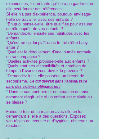
expériences, les enfants qu'elle a pu garder et si
elle peut fournir des références.
Si elle n'a pas d'expérience, pourquoi envisage-
t-elle de travailler avec des enfants ?
°
En quoi pense-t-elle être qualifiée pour assurer
ce rôle auprès de vos enfants ?
°
Demandez-lui ensuite ses habitudes avec les
enfants.
°
Qu’est-ce qui lui plaît dans le fait d'être baby-
sitter ?
°
Quel est le déroulement d’une journée normale
en sa compagnie ?
°
Quelles activités propose-t-elle aux enfants ?
°
Quels sont ses disponibilités et combien de
temps à l'avance vous devez la prévenir ?
°
Demandez lui si elle possède un brevet de
secourisme
.
Ce qui devrait dans l'absolu faire
parti des critères obligatoires !
*
Dans le cas contraire et en situation de crise :
comment réagit
-elle si un enfant est malade ou
se blesse ?
Faites le tour de la maison avec elle en lui
demandant si elle a des questions. Exposez
vos règles de sécurité et d'hygiène, observez sa
réaction.