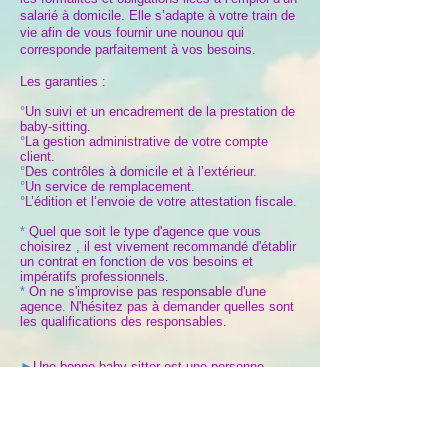
salarié à domicile. Elle s’adapte à votre train de
vie afin de vous fournir une nounou qui
corresponde parfaitement à vos besoins.
Les garanties :
°
Un suivi et un encadrement de la prestation de
baby-sitting.
°
La gestion administrative de votre compte
client.
°
Des contrôles à domicile et à l’extérieur.
°
Un service de remplacement.
°
L’édition et l’envoie de votre attestation fiscale.
*
Quel que soit le type d'agence que vous
choisirez , il est vivement recommandé d'établir
un contrat
en fonction de vos besoins et
impératifs professionnels.
*
On ne s'improvise pas responsable d'une
agence. N'hésitez pas à demander quelles sont
les qualifications des responsables.
►
Une bonne baby-sitter est une personne
enjouée et créative, responsable et pleine de
bon sens !
Une fois rassurés sur ses compétences, les
parents doivent lui faire confiance pour qu’elle
puisse déployer toutes ses qualités.