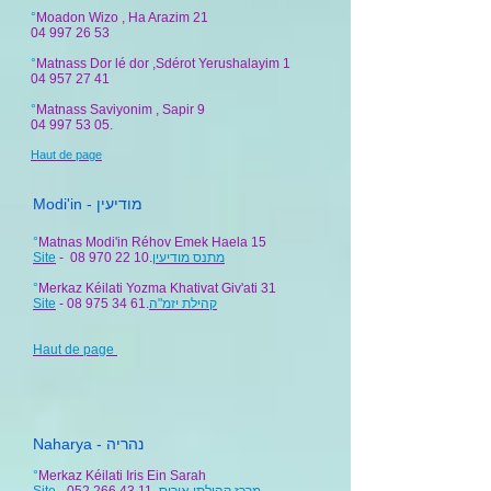
°
Moadon Wizo , Ha Arazim 21
04 997 26 53
°
Matnass Dor lé dor ,Sdérot Yerushalayim 1
04 957 27 41
°
Matnass Saviyonim , Sapir 9
04 997 53 05
.
Haut de page
Modi'in - מודיעין
°
Matnas Modi'in Réhov Emek Haela 15
Site
- 08 970 22 10.
מתנס מודיעין
°
Merkaz Kéilati Yozma Khativat Giv'ati 31
Site
- 08 975 34 61.
קהילת יזמ"ה
Haut de page
Naharya - נהריה
°
Merkaz Kéilati Iris Ein Sarah