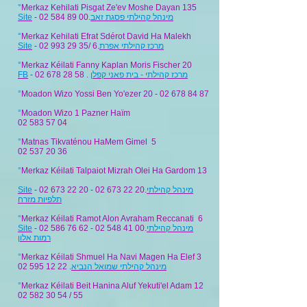
°
Merkaz Kehilati Pisgat Ze'ev Moshe Dayan 135
Site
-
02 584 89 00​.
מינהל קהילתי פסגת זאב
°
Merkaz Kehilati Efrat Sdérot David Ha Malekh
Site
- 02 993 29 35/ 6.
מרכז קהילתי אפרת
°
Merkaz Kéilati Fanny Kaplan Moris Fischer 20
FB
- 02 678 28 58 .
מרכז קהילתי - בית פאני קפלן
°
Moadon Wizo Yossi Ben Yo'ezer
20 - 02 678 84 87
°
Moadon Wizo 1 Pazner Haïm
02 583 57 04
°
Matnas Tikvaténou HaMem Gimel 5
02 537 20 36
°
Merkaz Kéilati Talpaiot Mizrah Olei Ha Gardom 13
Site
- 02 673 22 20 - 02 673 22 20.
מינהל קהילתי
תלפיות מזרח
°
Merkaz Kéilati Ramot Alon Avraham Reccanati 6
Site
- 02 586 76 62 - 02 548 41 00.
מינהל קהילתי
רמות אלון
°
Merkaz Kéilati Shmuel Ha Navi Magen Ha Elef 3
02 595 12 22
.
מינהל קהילתי שמואל הנביא
°
Merkaz Kéilati Beit Hanina Aluf Yekuti'el Adam 12
02 582 30 54
/ 55