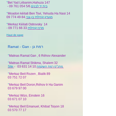
°
Bet Yad Lébanim,Hahuza 147
-
09 761 054 5
/6.
בית יד לבנים
°
Moadon kéilati Ben Tsvi, Yehuda Ha Nasi 14
09 774 49 84
.
מועדון קהילתי בן-צבי
°
Merkaz Kéilati Ostrovsky 14
-
09 771 66 33
.
מרכז קהילתי
Haut de page
Ramat - Gan - רמת גן
°
Matnas Ramat Gan , 6 Réhov Alexander
°
Matnas Ramat Shikma, Shalem 32
Site
- 03 631 14 10.
מתנ"ס רמת השקמה
°
Merkaz Beit Rozen , Bialik 89
03 751 72 07
°
Merkaz Beit Doron,Réhov Ir Ha Ganim
03 679 97 00
°
Merkaz Wizo, Einstein 16
03 671 07 10
°
Merkaz Beit Emanuel, Khibat Tsiyon 18
03 570 77 17