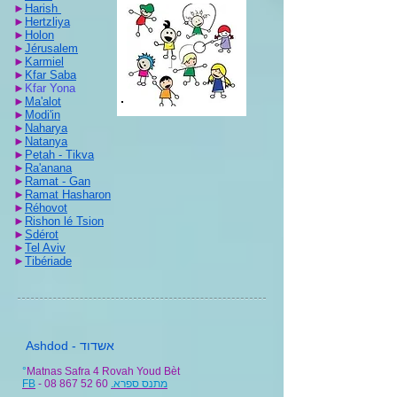
►
Harish
►
Hertzliya
►
Holon
►
Jérusalem
►
Karmiel
►
Kfar Saba
►
Kfar
Yona
►
Ma'alot
►
Modi'in
►
Naharya
►
Natanya
►
Petah - Tikva
►
Ra'anana
►
Ramat - Gan
►
Ramat Hasharon
►
Réhovot
►
Rishon lé Tsion
►
Sdérot
►
Tel Aviv
►
Tibériade
Ashdod - אשדוד
°
Matnas Safra 4 Rovah Youd Bèt
FB
- 08 867 52 60