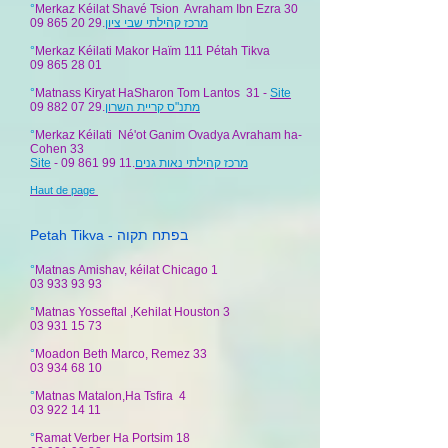
°
Merkaz Kéilat Shavé Tsion Avraham Ibn Ezra 30
09 865 20 29
.
מרכז קהילתי שבי ציון
°
Merkaz Kéilati Makor Haïm 111 Pétah Tikva
09 865 28 01
°
Matnass Kiryat HaSharon Tom Lantos 31 -
Site
09 882 07 29
.
מתנ"ס קריית השרון
°
Merkaz Kéilati Né'ot Ganim Ovadya Avraham ha-
Cohen 33
Site
- 09 861 99 11.
מרכז קהילתי נאות גנים
Haut de page
Petah Tikva - בפתח תקוה
°
Matnas Amishav, kéilat Chicago 1
03
933 93 93
°
Matnas Yosseftal ,Kehilat Houston 3
03 931 15 73
°
Moadon Beth Marco, Remez 33
03 934 68 10
°
Matnas Matalon,Ha Tsfira 4
03 922 14 11
°
Ramat Verber Ha Portsim 18