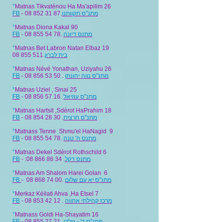
°
Matnas Tikvaténou Ha Ma'apilim 26
FB
- 08 852 31 87.
מתנ"ס תקוותנו
°
Matnas Diona Kakal 90
FB
- 08 855 54 78.
מתנס דיונה
°
Matnas Bet Labron Natan Elbaz 19
08 855 511
.
בית לברון
°
Matnas Névé Yonathan, Uziyahu 26
FB
- 08 856 53 50 .
מתנ"ס נווה יהונתן
°
Matnas Uziel , Sinai 25
FB
- 08 856 57 16.
מתנ"ס עוזיאל
°
Matnas Hartsit ,Sdérot HaPrahim 18
FB
- 08 854 28 30 .
מתנ"ס חרצית
°
Matnass Tenne Shmu'el HaNagid 9
FB
- 08 855 54 78.
מתנס ה' טנה
°
Matnas Dekel
Sdérot Rothschild 6
FB
- :08 866 86 34 .
מתנס דקל
°
Matnas Am Shalom
Harei Golan 6
FB
- 08 868 74 00.
מתנ"ס יא עם שלום
°
Merkaz Kéilati Ahva ,Ha Etsel 7
FB
- 08 853 42 12 .
מרכז קהילתי אחווה
°
Matnass Goldi
Ha-Shayatim 16
FB
- 08 855 27 21.
מתנ"ס ד' - גולדי