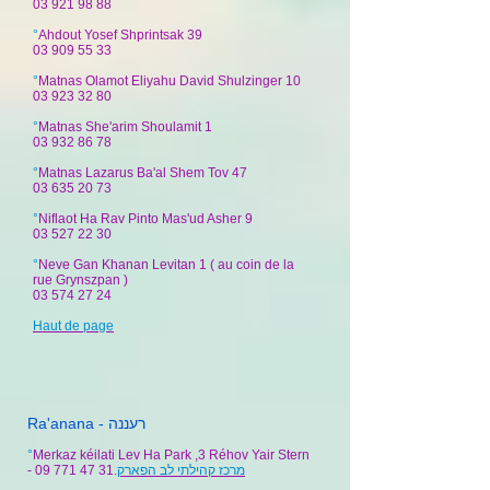
03 921 98 88
°
Ahdout Yosef Shprintsak 39
03 909 55 33
°
Matnas Olamot Eliyahu David Shulzinger 10
03 923 32 80
°
Matnas She'arim Shoulamit 1
03 932 86 78
°
Matnas Lazarus Ba'al Shem Tov 47
03 635 20 73
°
Niflaot Ha Rav Pinto Mas'ud Asher 9
03 527 22 30
°
Neve Gan Khanan Levitan 1 ( au coin de la
rue Grynszpan )
03 574 27 24
Haut de page
Ra'anana - רעננה
°
Merkaz kéilati Lev Ha Park ,3 Réhov Yair Stern
-
09 771 47 31
.
מרכז קהילתי לב הפארק