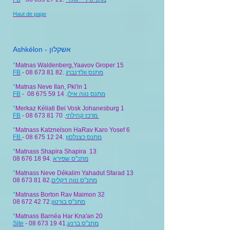
Haut de page
Ashkélon - אשקלון
°
Matnas Waldenberg,Yaavov Groper 15
FB
- 08 673 81 82.
מתנס וולדנברג
°
Matnas Neve Ilan, Pki'in 1
FB
- 08 675 59 14 .
מתנס נווה אילן
°
Merkaz Kéliati Bei Vosk Johanesburg 1
FB
- 08 673 81 70 .
מרכז קהילתי
°
Matnass Katznelson HaRav Karo Yosef 6
FB
- 08 675 12 24.
מתנס כצנלסון
°
Matnass Shapira Shapira 13
08 676 18 94
.
מתנ"ס שפירא
°
Matnass Neve Dékalim Yahadut Sfarad 13
08 673 81 82
.
מתנ"ס נווה דקלים
°
Matnass Borton Rav Maimon 32
08 672 42 72
.
מתנ"ס בורטון
°
Matnass Barnéa Har Kna'an 20
Site
- 08 673 19 41.
מתנ"ס ברנע