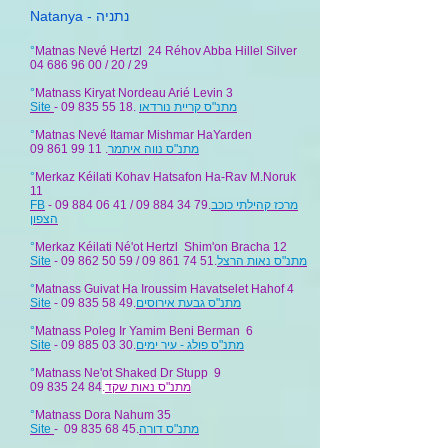
Natanya - נתניה
°
Matnas Nevé Hertzl 24 Réhov Abba Hillel Silver
04
686 96 00
/ 20 / 29
°
Matnass Kiryat Nordeau Arié Levin 3
Site
- 09 835 55 18.
מתנ"ס קריית נורדאו
°
Matnas Nevé Itamar Mishmar HaYarden
09 861 99 11
.
מתנ"ס נווה איתמר
°
Merkaz Kéilati Kohav Hatsafon Ha-Rav M.Noruk
11
FB
- 09 884 06 41 / 09 884 34 79.
מרכז קהילתי כוכב
הצפון
°
Merkaz Kéilati Né'ot Hertzl Shim'on Bracha 12
Site
- 09 862 50 59 / 09 861 74 51.
מתנ"ס נאות הרצל
°
Matnass Guivat Ha Iroussim Havatselet Hahof 4
Site
- 09 835 58 49.
מתנ"ס גבעת אירוסים
°
Matnass Poleg Ir Yamim Beni Berman 6
Site
- 09 885 03 30.
מתנ"ס פולג - עיר ימים
°
Matnass Ne'ot Shaked Dr Stupp 9
09 835 24 84
.
מתנ"ס נאות שקד
°
Matnass Dora Nahum 35
Site
- 09 835 68 45.
מתנ"ס דורה