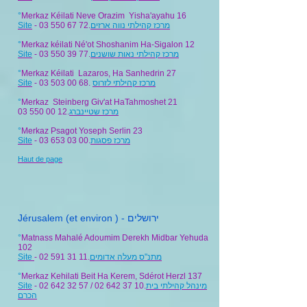
°
Merkaz Kéilati Neve Orazim Yisha'ayahu 16
Site
- 03 550 67 72.
מרכז קהילתי נווה ארזים
°
Merkaz kéilati Né'ot Shoshanim Ha-Sigalon 12
Site
- 03 550 39 77.
מרכז קהילתי נאות שושנים
°
Merkaz Kéilati Lazaros, Ha Sanhedrin 27
Site
- 03 503 00 68.
מרכז קהילתי לזרוס
°
Merkaz Steinberg Giv'at HaTahmoshet 21
03 550 00 12
.
מרכז שטיינברג
°
Merkaz Psagot Yoseph Serlin 23
Site
- 03 653 03 00.
מרכז פסגות
Haut de page
Jérusalem (et environ ) - ירושלים
°
Matnass
Mahalé Adoumim Derekh Midbar Yehuda
102
Site
- 02 591 31 11.
מתנ"ס מעלה אדומים
°
Merkaz Kehilati Beit Ha Kerem, Sdérot Herzl 137
Site
- 02 642 32 57 / 02 642 37 10.
מינהל קהילתי בית
הכרם