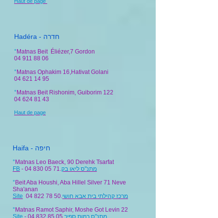
Haut de page
Hadéra - חדרה
°
Matnas Beit Éliézer,7 Gordon
04 911 88 06
°
Matnas Ophakim 16,Hativat Golani
04 621 14 95
°
Matnas Beit Rishonim, Guiborim 122
04 624 81 43
Haut de page
Haifa - חיפה
°
Matnas Leo Baeck, 90 Derehk Tsarfat
FB
- 04 830 05 71.
מתנ"ס ליאו בק
°
Beit Aba Houshi, Aba Hillel Silver 71 Neve
Sha'anan
Site
04 822 78 50.
מרכז קהילתי בית אבא חושי
°
Matnas Ramot Saphir, Moshe Got Levin 22
Site
- 04 832 85 05.
מתנ"ס רמות ספיר