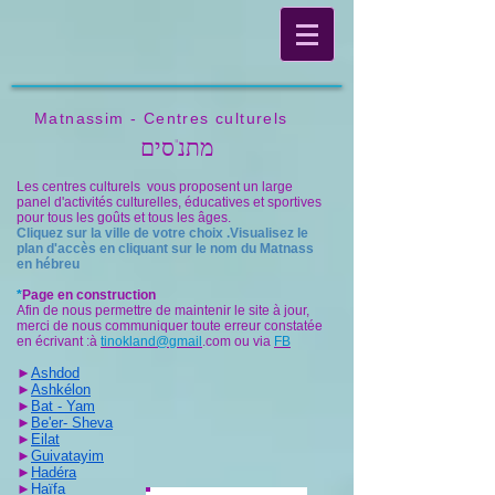
Matnassim - Centres culturels
מתנ"סים
Les centres culturels vous proposent un large
panel d'activités culturelles, éducatives et sportives
pour tous les goûts et tous les âges.
Cliquez sur la ville de votre choix .Visualisez le
plan d'accès en cliquant sur le nom du Matnass
en hébreu
*
Page en construction
Afin de nous permettre de maintenir le site à jour,
merci de nous communiquer toute erreur constatée
en écrivant :à
tinokland@gmail
.com ou via
FB
►
Ashdod
►
Ashkélon
►
Bat - Yam
►
Be'er- Sheva
►
Eilat
►
Guivatayim
►
Hadéra
►
Haïfa