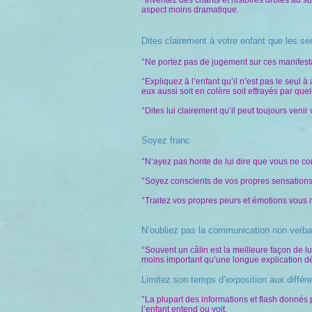
°Inventez des chants et histoires drôles au suj
aspect moins dramatique.
Dites clairement à votre enfant que les s
°Ne portez pas de jugement sur ces manifestatio
°Expliquez à l’enfant qu’il n’est pas le seul
eux aussi soit en colère soit effrayés par qu
°Dites lui clairement qu’il peut toujours ven
Soyez franc
°N’ayez pas honte de lui dire que vous ne co
°Soyez conscients de vos propres sensations.
°Traitez vos propres peurs et émotions vous m
N’oubliez pas la communication non verba
°Souvent un câlin est la meilleure façon de l
moins important qu’une longue explication dé
Limitez son temps d’exposition aux différ
°La plupart des informations et flash donnés 
l’enfant entend ou voit.