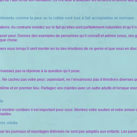
et de l’abri et de son utilisation. Le rire aide à abaisser les tensions et donne aux 
entiments comme la peur ou la colère sont tout à fait acceptables et normaux
ns. Au contraire insistez sur le fait qu’elles sont parfaitement naturelles et qu’il n
 à avoir peur. Donnez des exemples de personnes qu’il connaît et admire (vous, ses g
elque chose.
ir vers vous lorsqu’il sent monter en lui des émotions de ce genre et que vous en di
nnaissez pas la réponse à la question qu’il pose.
 Ne cachez pas votre peur; cependant, ne l’envahissez pas d’émotions diverses qui 
ême et en premier lieu. Partagez vos craintes avec un autre adulte et lorsque vous
le
ui montrer combien il est important pour vous. Montrez votre soutien et votre amour 
taillée.
ents média
par les journaux et reportages télévisés ne sont pas adaptés aux enfants. Les pare