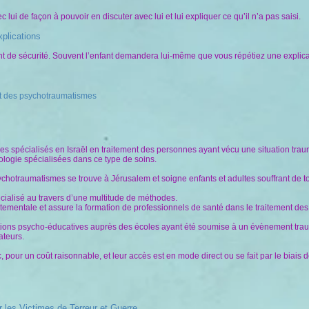
ui de façon à pouvoir en discuter avec lui et lui expliquer ce qu’il n’a pas saisi.
xplications
nt de sécurité. Souvent l’enfant demandera lui-même que vous répétiez une explica
ent des psychotraumatismes
res spécialisés en Israël en traitement des personnes ayant vécu une situation trau
hologie spécialisées dans ce type de soins.
sychotraumatismes se trouve à Jérusalem et soigne enfants et adultes souffrant de 
pécialisé au travers d’une multitude de méthodes.
rtementale et assure la formation de professionnels de santé dans le traitement de
ntions psycho-éducatives auprès des écoles ayant été soumise à un évènement tra
ateurs.
 pour un coût raisonnable, et leur accès est en mode direct ou se fait par le biais d
r les Victimes de Terreur et Guerre