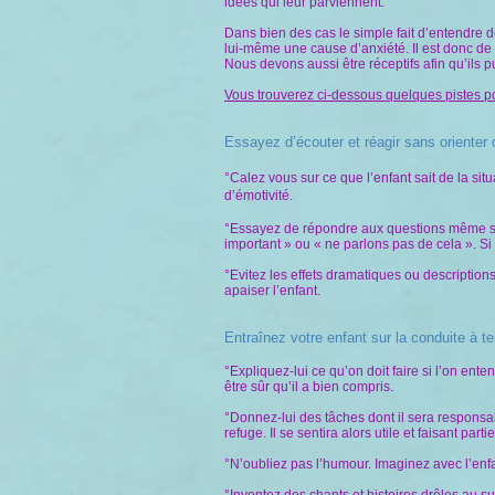
idées qui leur parviennent.
Dans bien des cas le simple fait d’entendre 
lui-même une cause d’anxiété. Il est donc de 
Nous devons aussi être réceptifs afin qu’ils p
Vous trouverez ci-dessous quelques pistes po
Essayez d’écouter et réagir sans orienter o
°Calez vous sur ce que l’enfant sait de la sit
d’émotivité.
°Essayez de répondre aux questions même si e
important » ou « ne parlons pas de cela ». Si
°Evitez les effets dramatiques ou descriptio
apaiser l’enfant.
Entraînez votre enfant sur la conduite à te
°Expliquez-lui ce qu’on doit faire si l’on ente
être sûr qu’il a bien compris.
°Donnez-lui des tâches dont il sera responsabl
refuge. Il se sentira alors utile et faisant par
°N’oubliez pas l’humour. Imaginez avec l’en