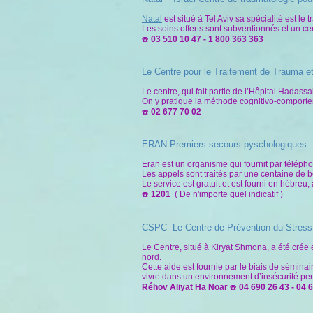
Natal
est situé à Tel Aviv sa spécialité est le
Les soins offerts sont subventionnés et un c
03 510 10 47 - 1 800 363 363
☎️
Le Centre pour le Traitement de Trauma e
Le centre, qui fait partie de l’Hôpital Hadas
On y pratique la méthode cognitivo-comporte
02 677 70 02
☎️
ERAN-Premiers secours pyschologiques
Eran est un organisme qui fournit par téléph
Les appels sont traités par une centaine de b
Le service est gratuit et est fourni en hébreu
1201
( De n'importe quel indicatif )
☎️
CSPC- Le Centre de Prévention du Stres
Le Centre, situé à Kiryat Shmona, a été crée 
nord.
Cette aide est fournie par le biais de sémin
vivre dans un environnement d’insécurité p
Réhov Aliyat Ha Noar
04 690 26 43 - 04 
☎️