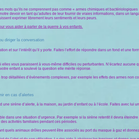
des mots qu’ils ne comprennent pas comme « armes chimiques et bactériologiques »
notre devoir en tant qu’adultes de leur fournir de vraies informations, dans un la
uissent exprimer librement leurs sentiments et leurs peurs.
ur vous aider à parler de la guerre à vos enfants.
u diriger la conversation
uation et sur l’intérêt qu’il y porte. Faites l’effort de répondre dans un fond et un
lles vous paraissent à vous-même difficiles ou perturbantes. N’écartez aucune qu
 votre enfant a soulevé la question elle mérite réponse.
ns trop détaillées d’évènements complexes, par exemple les effets des armes non con
nir en cas d’alertes
nd une sirène d’alerte, à la maison, au jardin d’enfant ou à l’école. Faites avec lui un
e dans une situation d’urgence. Par exemple si la sirène retentit il devra éteindre 
tie des activités familiales pendant ces périodes.
fant quels animaux drôles peuvent être associés au port du masque à gaz et donne