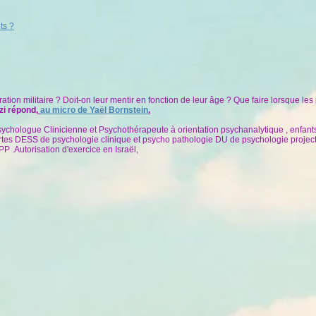
ts ?
ration militaire ? Doit-on leur mentir en fonction de leur âge ? Que faire lorsque le
zi
répond,
au micro de Yaël Bornstein
.
sychologue Clinicienne et Psychothérapeute à orientation psychanalytique , enfants
rtes DESS de psychologie clinique et psycho pathologie DU de psychologie projecti
P .Autorisation d'exercice en Israël,