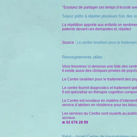
°Essayez de partager ces temps d’écoute avec l
Soyez prêts à répéter plusieurs fois des e
La répétition apporte aux enfants un sentime
patients devant ces demandes et, répétez
Source :
Le centre Israélien pour le traitem
Renseignements utiles :
Vous trouverez ci-dessous une liste des cent
Il existe aussi des cliniques privées de psyc
Le Centre israëlien pour le traitement des p
Le centre fournit diagnostics et traitement s
Il est spécialisé en thérapie cognitivo-compo
Le Centre est novateur en matière d’interve
service d’ateliers en résidence pour les éduc
Les services du Centre sont ouverts au public,
sociaux.
02 678 28 99
☎️
Natal – Israël Centre de traumatologie pou