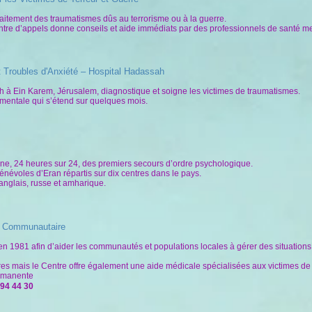
 traitement des traumatismes dûs au terrorisme ou à la guerre.
entre d’appels donne conseils et aide immédiats par des professionnels de santé me
t Troubles d'Anxiété – Hospital Hadassah
sah à Ein Karem, Jérusalem, diagnostique et soigne les victimes de traumatismes.
mentale qui s’étend sur quelques mois.
one, 24 heures sur 24, des premiers secours d’ordre psychologique.
énévoles d’Eran répartis sur dix centres dans le pays.
, anglais, russe et amharique.
s Communautaire
en 1981 afin d’aider les communautés et populations locales à gérer des situations d
aires mais le Centre offre également une aide médicale spécialisées aux victimes d
ermanente
694 44 30