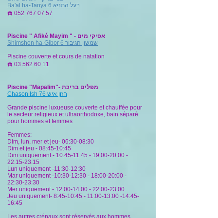
Ba'al ha-Tanya 6 בעל התניא
☎️
052 767 07 57
Piscine " Afiké Mayim " - אפיקי מים
Shimshon ha-Gibor 6 שמשון הגיבור
Piscine couverte et cours de natation
☎️
03 562 60 11
Piscine "Mapalim"- מפלים בריכת
Chason Ish 76 חזון איש
Grande piscine luxueuse couverte et chauffée pour
le secteur religieux et ultraorthodoxe, bain séparé
pour hommes et femmes
Femmes:
Dim, lun, mer et jeu- 06:30-08:30
Dim et jeu - 08:45-10:45
Dim uniquement - 10:45-11:45 - 19:00-20:
00 -
22.15-23.15
Lun uniquement -11:30-12:30
Mar uniquement -10:30-12:30 - 18:00-20:00 -
22:30-23:30
Mer uniquement - 12:00-14:00 - 22:00-23:00
Jeu uniquement- 8:45-10:45 - 11:00-13:00 -14:45-
16:45
Les autres crénaux sont réservés aux hommes.