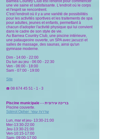
Barnea Country Club est l'endroit pour commencer
une vie saine et satisfaisante. L'endroit où le corps
et l'esprit se rencontrent.
C'est l'endroit où il y a une variété de possibilités
pour les activités sportives et les traitements de spa
pour adultes, jeunes et enfants, permettant à
chacun d'adopter l'activité physique qui lui convient
dans le cadre de son style de vie.
Au Barnea Country Club, une piscine intérieure,
une pataugeoire ouverte, un SPA avec jacuzzi et
salles de massage, des saunas, ainsi qu'un
gymnase moderne.
Dim - 14:00 - 22:00
Du lun au jeu - 06:00 - 22:30
Ven - 06:00 - 18:00
Sam - 07:00 - 19:00
Site
☎️
08 674 45 51 - 1 - 3
Piscine municipale -
- בריכה עירונית
Piscine couverte
.
Sdérot Opher שדרות עופר
Lun, mar et jeu- 13:30-21:00
Mer-13:30-22:00
Jeu-13:30-21:00
Ven-10:15-17:00
Sam- 09:00-17:00