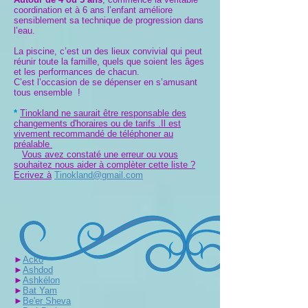
coordination et à 6 ans l’enfant améliore
sensiblement sa technique de progression dans
l’eau.
La piscine, c’est un des lieux convivial qui peut
réunir toute la famille, quels que soient les âges
et les performances de chacun.
C’est l’occasion de se dépenser en s’amusant
tous ensemble !
*
Tinokland ne saurait être responsable des
changements d'horaires ou de tarifs .Il est
vivement recommandé de téléphoner au
préalable
Vous avez constaté une erreur ou vous
souhaitez nous aider à complèter cette liste ?
Ecrivez à
Tinokland@gmail.com
►
Acko
►
Ashdod
►
Ashkélon
►
Bat Yam
►
Be'er Sheva