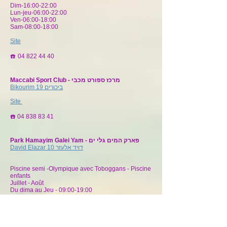
Dim-16:00-22:00
Lun-jeu-06:00-22:00
Ven-06:00-18:00
Sam-08:00-18:00
Site
☎️
04 822 44 40
Maccabi Sport Club - מרכז ספורט מכבי
Bikourim 19 ביכורים
Site
☎️
04 838 83 41
Park Hamayim Galei Yam - פארק המים גלי ים
David Elazar 10 דויד אלעזר
Piscine semi -Olympique avec Toboggans - Piscine
enfants
Juillet - Août
Du dima au Jeu - 09:00-19:00
Ven et Sam - 09:00-18:30
Septembre
Du dim au Jeu - 12:00-17:00
Vend et Sam - 09:00-18:00