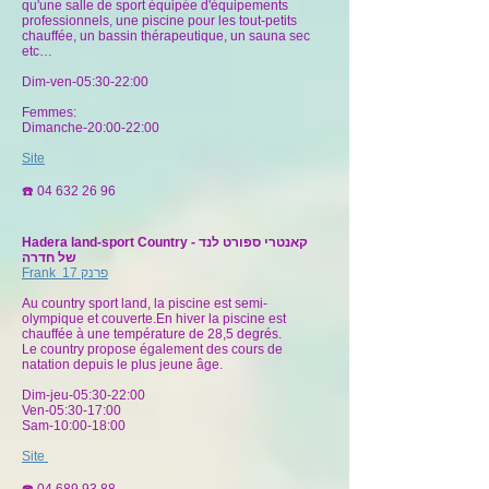
qu'une salle de sport équipée d'équipements
professionnels, une piscine pour les tout-petits
chauffée, un bassin thérapeutique, un sauna sec
etc…
Dim-ven-05:30-22:00
Femmes:
Dimanche-20:00-22:00
Site
☎️
04 632 26 96
Hadera land-sport Country - קאנטרי ספורט לנד
של חדרה
Frank 17 פרנק
Au country sport land, la piscine est semi-
olympique et couverte.En hiver la piscine est
chauffée à une température de 28,5 degrés.
Le country propose également des cours de
natation depuis le plus jeune âge.
Dim-jeu-05:30-22:00
Ven-05:30-17:00
Sam-10:00-18:00
Site