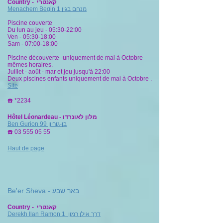
Country - קאנטרי
Menachem Begin 1
מנחם בגין
Piscine couverte
Du lun au jeu - 05:30-22:00
Ven - 05:30-18:00
Sam - 07:00-18:00
Piscine découverte -uniquement de mai à Octobre
mêmes horaires.
Juillet - août - mar et jeu jusqu'à 22:00
Deux piscines enfants uniquement de mai à Octobre .
Site
☎️
*2234
Hôtel Léonardeau - מלון לאונרדו
Ben Gurion 99
בן-גוריון
☎️
03 555 05 55
Haut de page
Be'er Sheva - באר שבע
Country - קאנטרי
Derekh Ilan Ramon 1
דרך אילן רמון