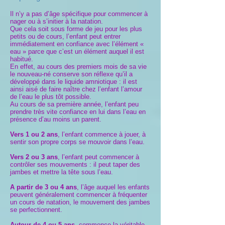
Il n’y a pas d’âge spécifique pour commencer à
nager ou à s’initier à la natation.
Que cela soit sous forme de jeu pour les plus
petits ou de cours, l’enfant peut entrer
immédiatement en confiance avec l’élément «
eau » parce que c’est un élément auquel il est
habitué.
En effet, au cours des premiers mois de sa vie
le nouveau-né conserve son réflexe qu’il a
développé dans le liquide amniotique : il est
ainsi aisé de faire naître chez l’enfant l’amour
de l’eau le plus tôt possible.
Au cours de sa première année, l’enfant peu
prendre très vite confiance en lui dans l’eau en
présence d’au moins un parent.
Vers 1 ou 2 ans
, l’enfant commence à jouer, à
sentir son propre corps se mouvoir dans l’eau.
Vers 2 ou 3 ans
, l’enfant peut commencer à
contrôler ses mouvements : il peut taper des
jambes et mettre la tête sous l’eau.
A partir de 3 ou 4 ans
, l’âge auquel les enfants
peuvent généralement commencer à fréquenter
un cours de natation, le mouvement des jambes
se perfectionnent.
Autour de 4 ou 5 ans
, commence la véritable