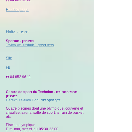
☎️
04 689 93 88
Haut de page
Haifa - חיפה
Sportan - ספורטן
Tsviya Ve-Yitshak צביה ויצחק 1
Site
FB
☎️
04 852 96 11
Centre de sport du Technion - מרכז הספורט
בטכניון
Derekh Ya'akov Dori דרך יעקב דורי
Quatre piscines dont une olympique, couverte et
chauffée. sauna, salle de sport, terrain de basket
etc...
Piscine olympique:
Dim, mar, mer et jeu-05:30-23:00