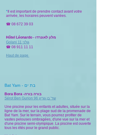
*
Il est important de prendre contact avant votre
arrivée, les horaires peuvent variées.
☎
08 672 39 03
Hôtel Léonardo - מלון לאונרדו
Golani 11 גולני
☎
08 911 11 11
Haut de page
Bat Yam - בת ים
Bora Bora -בורה בורה
Sérot Ben Gurion 96 שד' בן גוריון
Une piscine pour les enfants et adultes, située sur la
ligne de la mer, sur la plage sud de la promenade de
Bat Yam. Sur le terrain, vous pourrez profiter de
vastes pelouses ombragées, d'une vue sur la mer et
d'une piscine semi-olympique. La piscine est ouverte
tous les étés pour le grand public.