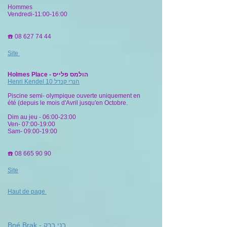
Hommes
Vendredi-11:00-16:00
☎️
08 627 74 44
Site
Holmes Place - הולמס פלייס
Henri Kendel 10 הנרי קנדל
Piscine semi- olympique ouverte uniquement en
été (depuis le mois d'Avril jusqu'en Octobre.
Dim au jeu - 06:00-23:00
Ven- 07:00-19:00
Sam- 09:00-19:00
☎️
08 665 90 90
Site
Haut de page
Bné Brak - בני ברק