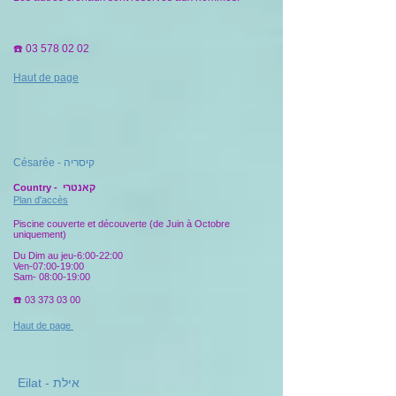
☎️
03 578 02 02
Haut de page
Césarée - קיסריה
Country - קאנטרי
Plan d'accès
Piscine couverte et découverte (de Juin à Octobre
uniquement)
Du Dim au jeu-6:00-22:00
Ven-07:00-19:00
Sam- 08:00-19:00
☎️
03 373 03 00
Haut de page
Eilat - אילת