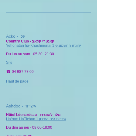
Acko - עכו
Country Club -
קאנטרי קלאב
Yehonatan ha-Khashmonai יהונתן החשמונאי 1
Du lun au sam - 05:30 -21:30
Site
☎
04 987 77 00
Haut de page
Ashdod - אשדוד
Hôtel Léonardeau - מלון לאונרדו
HaYam HaTichon 1 שדרות הים התיכון
Du dim au jeu - 08:00-18:00