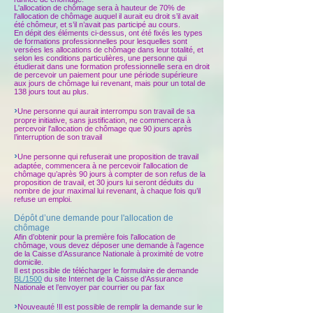
L'allocation de chômage sera à hauteur de 70% de
l'allocation de chômage auquel il aurait eu droit s’il avait
été chômeur, et s’il n’avait pas participé au cours.
En dépit des éléments ci-dessus, ont été fixés les types
de formations professionnelles pour lesquelles sont
versées les allocations de chômage dans leur totalité, et
selon les conditions particulières, une personne qui
étudierait dans une formation professionnelle sera en droit
de percevoir un paiement pour une période supérieure
aux jours de chômage lui revenant, mais pour un total de
138 jours tout au plus.
›
Une personne qui aurait interrompu son travail de sa
propre initiative, sans justification, ne commencera à
percevoir l'allocation de chômage que 90 jours après
l’interruption de son travail
›
Une personne qui refuserait une proposition de travail
adaptée, commencera à ne percevoir l'allocation de
chômage qu’après 90 jours à compter de son refus de la
proposition de travail, et 30 jours lui seront déduits du
nombre de jour maximal lui revenant, à chaque fois qu’il
refuse un emploi.
Dépôt d’une demande pour l'allocation de
chômage
Afin d’obtenir pour la première fois l'allocation de
chômage, vous devez déposer une demande à l’agence
de la Caisse d’Assurance Nationale à proximité de votre
domicile.
Il est possible de télécharger le formulaire de demande
BL/1500
du site Internet de la Caisse d’Assurance
Nationale et l’envoyer par courrier ou par fax
›
Nouveauté !Il est possible de remplir la demande sur le