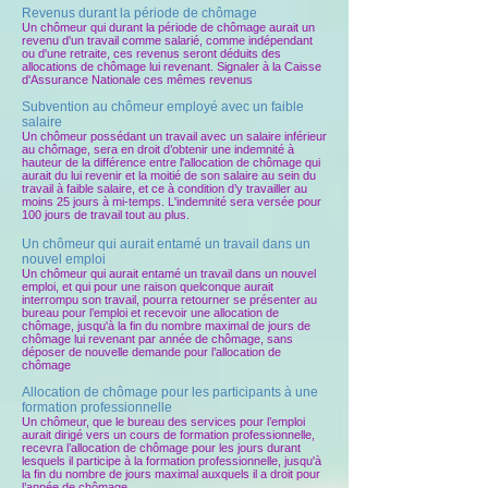
Revenus durant la période de chômage
Un chômeur qui durant la période de chômage aurait un
revenu d'un travail comme salarié, comme indépendant
ou d'une retraite, ces revenus seront déduits des
allocations de chômage lui revenant. Signaler à la Caisse
d'Assurance Nationale ces mêmes revenus
Subvention au chômeur employé avec un faible
salaire
Un chômeur possédant un travail avec un salaire inférieur
au chômage, sera en droit d’obtenir une indemnité à
hauteur de la différence entre l'allocation de chômage qui
aurait du lui revenir et la moitié de son salaire au sein du
travail à faible salaire, et ce à condition d’y travailler au
moins 25 jours à mi-temps. L'indemnité sera versée pour
100 jours de travail tout au plus.
Un chômeur qui aurait entamé un travail dans un
nouvel emploi
Un chômeur qui aurait entamé un travail dans un nouvel
emploi, et qui pour une raison quelconque aurait
interrompu son travail, pourra retourner se présenter au
bureau pour l’emploi et recevoir une allocation de
chômage, jusqu'à la fin du nombre maximal de jours de
chômage lui revenant par année de chômage, sans
déposer de nouvelle demande pour l’allocation de
chômage
Allocation de chômage pour les participants à une
formation professionnelle
Un chômeur, que le bureau des services pour l’emploi
aurait dirigé vers un cours de formation professionnelle,
recevra l’allocation de chômage pour les jours durant
lesquels il participe à la formation professionnelle, jusqu'à
la fin du nombre de jours maximal auxquels il a droit pour
l’année de chômage.