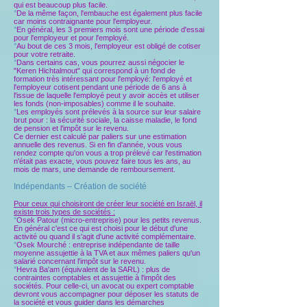
qui est beaucoup plus facile.
°
De la même façon, l'embauche est également plus facile
car moins contraignante pour l'employeur.
°
En général, les 3 premiers mois sont une période d'essai
pour l'employeur et pour l'employé.
°
Au bout de ces 3 mois, l'employeur est obligé de cotiser
pour votre retraite.
°
Dans certains cas, vous pourrez aussi négocier le
"Keren Hichtalmout" qui correspond à un fond de
formation très intéressant pour l'employé: l'employé et
l'employeur cotisent pendant une période de 6 ans à
l'issue de laquelle l'employé peut y avoir accès et utiliser
les fonds (non-imposables) comme il le souhaite.
°
Les employés sont prélevés à la source sur leur salaire
brut pour : la sécurité sociale, la caisse maladie, le fond
de pension et l'impôt sur le revenu.
Ce dernier est calculé par paliers sur une estimation
annuelle des revenus. Si en fin d'année, vous vous
rendez compte qu'on vous a trop prélevé car l'estimation
n'était pas exacte, vous pouvez faire tous les ans, au
mois de mars, une demande de remboursement.
Indépendants – Création de société
Pour ceux qui choisiront de créer leur société en Israël, il
existe trois types de sociétés :
°
Osek Patour (micro-entreprise) pour les petits revenus.
En général c'est ce qui est choisi pour le début d'une
activité ou quand il s'agit d'une activité complémentaire.
°
Osek Mourché : entreprise indépendante de taille
moyenne assujettie à la TVA et aux mêmes paliers qu'un
salarié concernant l'impôt sur le revenu.
°
Hevra Ba'am (équivalent de la SARL) : plus de
contraintes comptables et assujettie à l'impôt des
sociétés. Pour celle-ci, un avocat ou expert comptable
devront vous accompagner pour déposer les statuts de
la société et vous guider dans les démarches