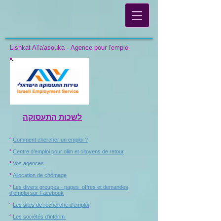
Lishkat ATa'asouka - Agence pour l'emploi
לשכות התעסוקה
°
Comment chercher un emploi ?
°
Centre d’emploi pour olim et citoyens de retour
°
Vos agences
°
Allocation de chômage
°
Les divers groupes - pages offres et demandes
d'emploi sur Facebook
°
Les sites de recherche d'emploi
°
Les sociétés d'intérim