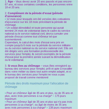
1.
Âge
– Vous devez avoir 20 ans passés et pas encore
67 ans, et sous certaines conditions, les personnes entre
18 et 20 ans.
2.
Complément de la période d’essai (période
d'assurance)
•
12 mois pour lesquels ont été versées des cotisations
d’assurance sur les 18 mois précédant la période de
chômage.
•
Un soldat démobilisé et toute personne qui aurait
terminé 24 mois de volontariat dans le cadre du service
national ou le service national civil, devra cumuler une
période d'essai comme tout chômeur tel que
susmentionné.
Cependant, le calcul des mois d'essai sera pris en
compte jusqu'à 6 mois sur la période du service militaire
ou du service national ou du service national civil. S’ils ont
été dirigés vers une formation professionnelle des
services pour l’emploi, ils seront exemptés de la période
d'essai pour la première année suivant la démobilisation
ou le volontariat.
3.
Si vous êtes au chômage
– vous êtes enregistré au
bureau des services pour l’emploi, prêt et apte à travailler
dans votre métier ou dans tout autre emploi adapté, et si
le bureau des services pour l’emploi ne vous a pas
proposé de travail comme mentionné
Période des droits maximum pour l'allocation de
chômage
•
Pour un chômeur âgé de 45 ans et plus, ou de 35 ans et
plus, avec trois personnes à sa charge* – 175 jours
maximum
•
Pour un chômeur âgé de 35 ans et plus qui n'a pas trois
personnes à sa charge*, ou âgé de moins de 35 ans
avec trois personnes à sa charge* – 138 jours maximum