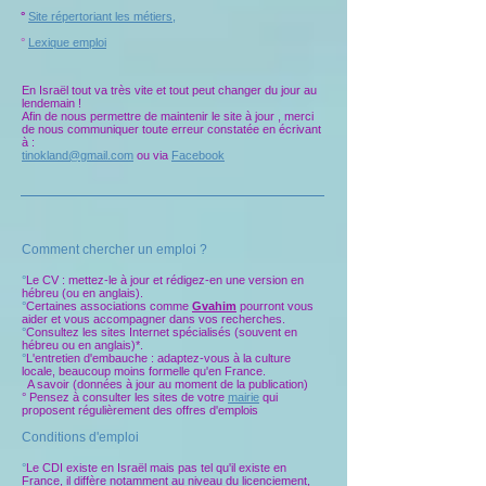
°
Site répertoriant les métiers
,
°
Lexique emploi
En Israël tout va très vite et tout peut changer du jour au
lendemain !
Afin de nous permettre de maintenir le site à jour , merci
de nous communiquer toute erreur constatée en écrivant
à :
tinokland@gmail.com
ou via
Facebook
Comment chercher un emploi ?
°
Le CV : mettez-le à jour et rédigez-en une version en
hébreu (ou en anglais).
°
Certaines associations comme
Gvahim
pourront vous
aider et vous accompagner dans vos recherches.
°
Consultez les sites Internet spécialisés (souvent en
hébreu ou en anglais)*.
°
L'entretien d'embauche : adaptez-vous à la culture
locale, beaucoup moins formelle qu'en France.
A savoir (données à jour au moment de la publication)
° Pensez à consulter les sites de votre
mairie
qui
proposent régulièrement des offres d'emplois
Conditions d'emploi
°
Le CDI existe en Israël mais pas tel qu'il existe en
France, il diffère notamment au niveau du licenciement,