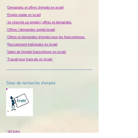
°
Demandes et offres d'emploi en israël
°
Emploi stable en israël
°
Je cherche un emploi ( offres et demandes
°
Offres / demandes emploi israël
°
Offres et demandes d'emploi pour les francophones
°
Recrutement Intérimaire en Israël
°
Salon de l'emploi francophone en Israël
°
Travail pour français en Israël
Sites de recherche d'emploi
°
AllJobs