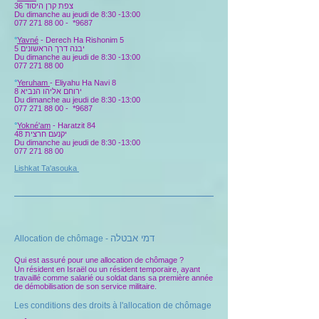
צפת קרן היסוד 36
Du dimanche au jeudi de 8:30 -13:00
077 271 88 00
-
*9687
°
Yavné
- Derech Ha Rishonim 5
יבנה דרך הראשונים 5
Du dimanche au jeudi de 8:30 -13:00
077 271 88 00
°
Yeruham
- Eliyahu Ha Navi 8
ירוחם אליהו הנביא 8
Du dimanche au jeudi de 8:30 -13:00
077 271 88 00
-
*9687
°
Yokné'am
- Haratzit 84
יקנעם חרצית 48
Du dimanche au jeudi de 8:30 -13:00
077 271 88 00
Lishkat Ta'asouka
דמי אבטלה
Allocation de chômage -
Qui est assuré pour une allocation de chômage ?
Un résident en Israël ou un résident temporaire, ayant
travaillé comme salarié ou soldat dans sa première année
de démobilisation de son service militaire.
Les conditions des droits à l'allocation de chômage