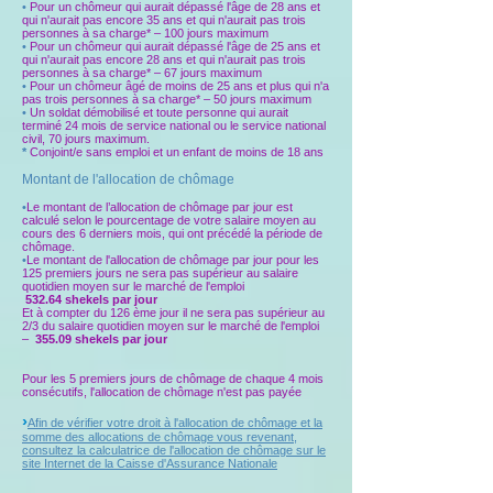
•
Pour un chômeur qui aurait dépassé l'âge de 28 ans et
qui n'aurait pas encore 35 ans et qui n'aurait pas trois
personnes à sa charge* – 100 jours maximum
•
Pour un chômeur qui aurait dépassé l'âge de 25 ans et
qui n'aurait pas encore 28 ans et qui n'aurait pas trois
personnes à sa charge* – 67 jours maximum
•
Pour un chômeur âgé de moins de 25 ans et plus qui n'a
pas trois personnes à sa charge* – 50 jours maximum
•
Un soldat démobilisé et toute personne qui aurait
terminé 24 mois de service national ou le service national
civil, 70 jours maximum.
*
Conjoint/e sans emploi et un enfant de moins de 18 ans
Montant de l'allocation de chômage
•
Le montant de l’allocation de chômage par jour est
calculé selon le pourcentage de votre salaire moyen au
cours des 6 derniers mois, qui ont précédé la période de
chômage.
•
Le montant de l'allocation de chômage par jour pour les
125 premiers jours ne sera pas supérieur au salaire
quotidien moyen sur le marché de l'emploi
532.64 shekels par jour
Et à compter du 126 ème jour il ne sera pas supérieur au
2/3 du salaire quotidien moyen sur le marché de l'emploi
–
355.09 shekels par jour
Pour les 5 premiers jours de chômage de chaque 4 mois
consécutifs, l'allocation de chômage n'est pas payée
›
Afin de vérifier votre droit à l'allocation de chômage et la
somme des allocations de chômage vous revenant,
consultez la calculatrice de l'allocation de chômage sur le
site Internet de la Caisse d'Assurance Nationale