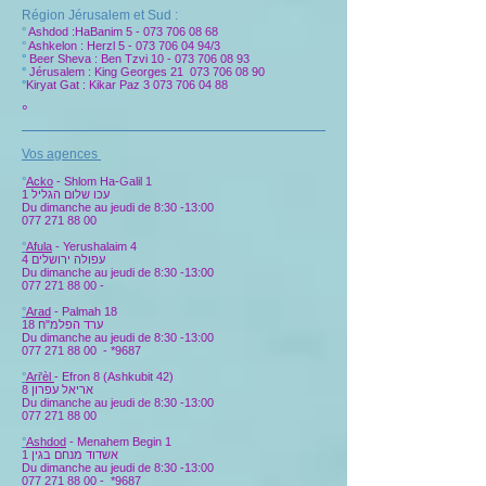
Région Jérusalem et Sud :
°
Ashdod :HaBanim
5 - 073 706 08 68
°
Ashkelon : ​Herzl​
5 - 073 706 04 94
/3
°
Beer Sheva : Ben Tzvi
10 - 073 706 08 93
°
Jérusalem : King Georges 21
073 706 08 90
°
Kiryat Gat : Kikar Paz
3 073 706 04 88
°
Vos agences
​°
Acko
-
Shlom Ha-Galil 1
עכו שלום הגליל 1
Du dimanche au jeudi de 8:30 -13:00
077 271 88 00
°
Afula
-
Yerushalaim 4
4
עפולה ירושלים
Du dimanche au jeudi de 8:30 -13:00
077 271 88 00
-
°
Arad
- Palmah 18
ערד הפלמ"ח 18
Du dimanche au jeudi de 8:30 -13:00
077 271 88 00
-
*9687
°
Ari'èl
- Efron 8 (Ashkubit 42)
אריאל עפרון 8
Du dimanche au jeudi de 8:30 -13:00
077 271 88 00
°
Ashdod
- Menahem Begin 1
אשדוד מנחם בגין 1
Du dimanche au jeudi de 8:30 -13:00
077 271 88 00
-
*9687