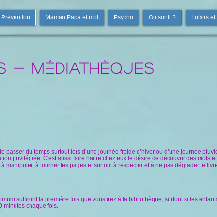
Prévention
Maman,Papa et moi
Psycho
Où sortir ?
Loisirs et
s - Médiathèques
de passer du temps surtout lors d’une journée froide d’hiver ou d’une journée pluvi
lation privilégiée. C'est aussi faire naitre chez eux le désire de découvrir des mots e
manipuler, à tourner les pages et surtout à respecter et à ne pas dégrader le livre
um suffiront la première fois que vous irez à la bibliothèque, surtout si les enfants
0 minutes chaque fois.