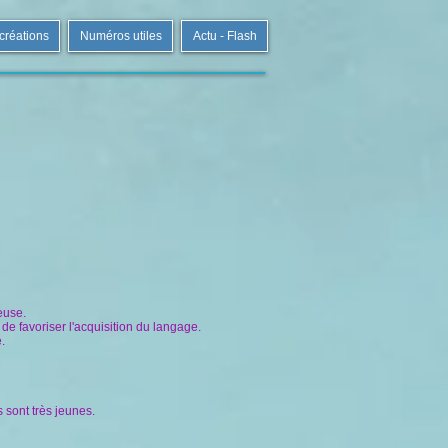
 créations
Numéros utiles
Actu - Flash
euse.
t de favoriser l'acquisition du langage.
.
 sont très jeunes.