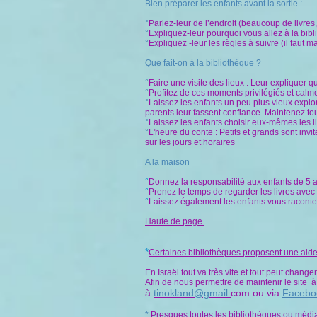
Bien préparer les enfants avant la sortie :
°
Parlez-leur de l’endroit (beaucoup de livres
°
Expliquez-leur pourquoi vous allez à la bibl
°
Expliquez -leur les règles à suivre (il faut m
Que fait-on à la bibliothèque ?
°
Faire une visite des lieux . Leur expliquer qu
°
Profitez de ces moments privilégiés et calmes
°
Laissez les enfants un peu plus vieux explorer
parents leur fassent confiance. Maintenez to
°
Laissez les enfants choisir eux-mêmes les li
°
L'heure du conte : Petits et grands sont invi
sur les jours et horaires
A la maison
°
Donnez la responsabilité aux enfants de 5 ans
°
Prenez le temps de regarder les livres avec 
°
Laissez également les enfants vous raconter
Haute de page
*
Certaines bibliothèques proposent une aid
En Israël tout va très vite et tout peut chang
Afin de nous permettre de maintenir le site 
à
tinokland@gmail
.
com ou via
Facebo
*
Presques toutes les bibliothèques ou médi