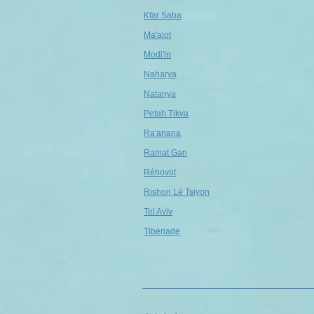
Kfar Saba
Ma'alot
Modi'in
Naharya
Natanya
Petah Tikva
Ra'anana
Ramat Gan
Réhovot
Rishon Lé Tsiyon
Tel Aviv
Tiberiade