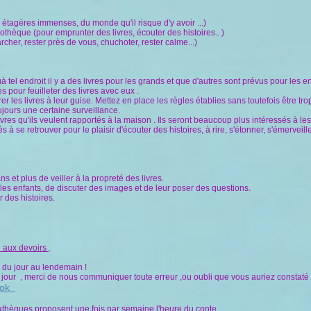
, étagères immenses, du monde qu'il risque d'y avoir ...)
iothèque (pour emprunter des livres, écouter des histoires.. )
archer, rester près de vous, chuchoter, rester calme...)
à tel endroit il y a des livres pour les grands et que d'autres sont prévus pour les e
 pour feuilleter des livres avec eux .
 les livres à leur guise. Mettez en place les règles établies sans toutefois être trop 
ujours une certaine surveillance.
vres qu'ils veulent rapportés à la maison . Ils seront beaucoup plus intéressés à les
tés à se retrouver pour le plaisir d'écouter des histoires, à rire, s'étonner, s'émerve
 et plus de veiller à la propreté des livres.
les enfants, de discuter des images et de leur poser des questions.
 des histoires.
e aux devoirs
.
er du jour au lendemain !
à jour , merci de nous communiquer toute erreur ,ou oubli que vous auriez constaté 
ok
athèques proposent une fois par semaine l'heure du conte.