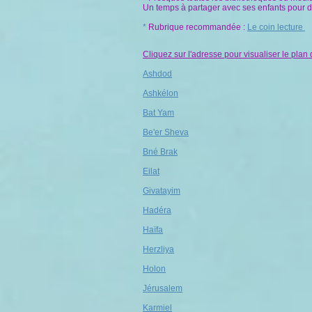
Un temps à partager avec ses enfants pour d
*
Rubrique recommandée :
Le coin lecture
Cliquez sur l'adresse pour visualiser le plan
Ashdod
Ashkélon
Bat Yam
Be'er Sheva
Bné Brak
Eilat
​
Givatayim
​Hadéra
Haïfa
Herzliya
Holon
Jérusalem
Karmiel