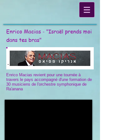
Enrico Macias - "Israël prends moi
dans tes bras"
Enrico Macias revient pour une tournée à
travers le pays accompagné d'une formation de
30 musiciens de l'orchestre symphonique de
Ra'anana