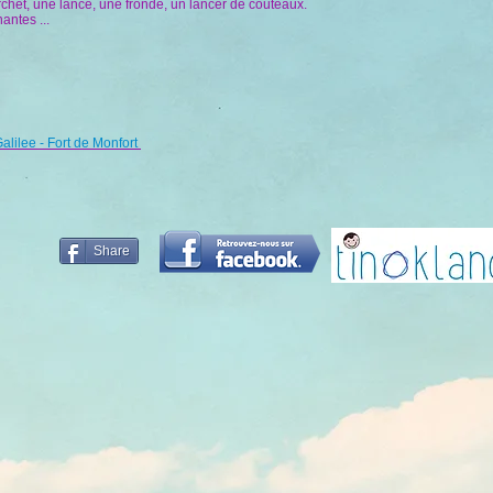
 à archet, une lance, une fronde, un lancer de couteaux.
antes ...
alilee - Fort de Monfort
Share