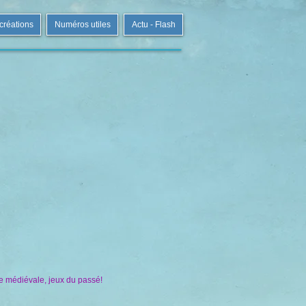
 créations
Numéros utiles
Actu - Flash
se médiévale, jeux du passé!