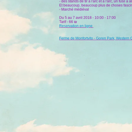
- des stands de tir à l'arc et à l'arc, un fusil
Et beaucoup, beaucoup plus de choses fascin
- Marché médiéval
Du 5 au 7 avril 2018 - 10:00 - 17:00
Tarif - 66 ₪
Reservation en ligne
Ferme de Monfortvito - Goren Park, Western G