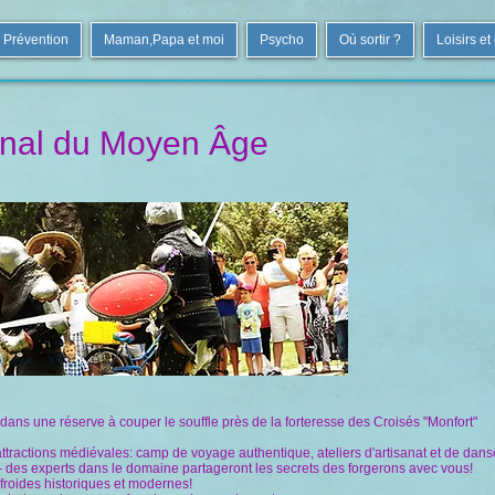
Prévention
Maman,Papa et moi
Psycho
Où sortir ?
Loisirs et
ional du Moyen Âge
dans une réserve à couper le souffle près de la forteresse des Croisés "Monfort"
attractions médiévales: camp de voyage authentique, ateliers d'artisanat et de dan
s - des experts dans le domaine partageront les secrets des forgerons avec vous!
 froides historiques et modernes!