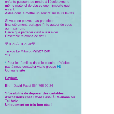
enfants puissent se rendre à l’école avec le
même matériel de classe que n’importe quel
enfant.
Aidez-nous à mettre un sourire sur leurs lèvres.
Si vous ne pouvez pas participer
financièrement, partagez l'info autour de vous
au maximum.
Parce que partager c'est aussi aider
Ensemble relevons ce défi !
💙עם אחד לב אחד💙
Tiskou Lé Mitsvot -תזכו למצוות
טלי
*
Pour les familles dans le besoin , n'hésitez
pas à nous contacter via le groupe
FB
Ou via le
site
Paybox
Bit
: David Fassi
054 766 90 24
*Possibilité de déposer des cartables
d'occasions chez David Fassi à Ra'anana ou
Tel Aviv
Uniquement en très bon état !