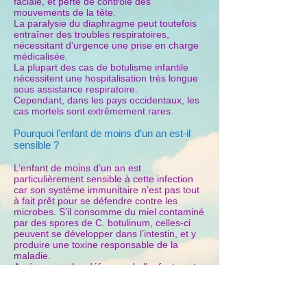
faciale, et perte de contrôle des
mouvements de la tête.
La paralysie du diaphragme peut toutefois
entraîner des troubles respiratoires,
nécessitant d’urgence une prise en charge
médicalisée.
La plupart des cas de botulisme infantile
nécessitent une hospitalisation très longue
sous assistance respiratoire.
Cependant, dans les pays occidentaux, les
cas mortels sont extrêmement rares.
Pourquoi l’enfant de moins d’un an est-il
sensible ?
L’enfant de moins d’un an est
particulièrement sensible à cette infection
car son système immunitaire n’est pas tout
à fait prêt pour se défendre contre les
microbes. S’il consomme du miel contaminé
par des spores de C. botulinum, celles-ci
peuvent se développer dans l’intestin, et y
produire une toxine responsable de la
maladie.
Après un an, les défenses de l’enfant sont
plus efficaces et lui permettent, par lui-
même, d’éliminer les spores.