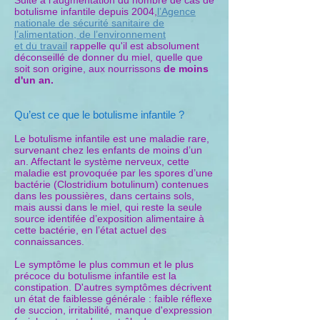
Suite à l’augmentation du nombre de cas de
botulisme infantile depuis 2004,
l’Agence
nationale de sécurité sanitaire de
l’alimentation, de l’environnement
et du travail
rappelle qu'il est absolument
déconseillé de donner du miel, quelle que
soit son origine, aux nourrissons
de moins
d'un an.
Qu’est ce que le botulisme infantile ?
Le botulisme infantile est une maladie rare,
survenant chez les enfants de moins d’un
an. Affectant le système nerveux, cette
maladie est provoquée par les spores d’une
bactérie (Clostridium botulinum) contenues
dans les poussières, dans certains sols,
mais aussi dans le miel, qui reste la seule
source identifée d’exposition alimentaire à
cette bactérie, en l’état actuel des
connaissances.
Le symptôme le plus commun et le plus
précoce du botulisme infantile est la
constipation. D'autres symptômes décrivent
un état de faiblesse générale : faible réflexe
de succion, irritabilité, manque d'expression