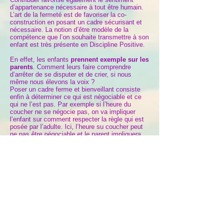
d’appartenance nécessaire à tout être humain.
L’art de la fermeté est de favoriser la co-
construction en posant un cadre sécurisant et
nécessaire. La notion d’être modèle de la
compétence que l’on souhaite transmettre à son
enfant est très présente en Discipline Positive.
En effet, les enfants
prennent exemple sur les
parents
. Comment leurs faire comprendre
d’arrêter de se disputer et de crier, si nous
même nous élevons la voix ?
Poser un cadre ferme et bienveillant consiste
enfin à déterminer ce qui est négociable et ce
qui ne l’est pas. Par exemple si l’heure du
coucher ne se négocie pas, on va impliquer
l’enfant sur comment respecter la règle qui est
posée par l’adulte. Ici, l’heure su coucher peut
ne pas être négociable et le parent impliquera
l’enfant sur le « comment » être prêt dans les
temps et que va t-on faire avant de se coucher
(une histoire, un dernier jeu, plus de câlins...).
Source -
Béatrice Sabaté, psychologue
clinicienne et Présidente de l’Association
Discipline Positive France
.