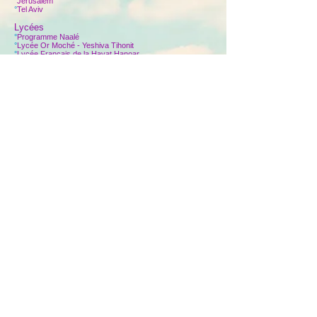
°
Jerusalem
°
Tel Aviv
Lycées
°
Programme Naalé
°
Lycée Or Moché - Yeshiva Tihonit
°
Lycée Français de la Havat Hanoar
°
Mikve Israel
°
Ner Yaale
°
Lycée Thorani Beit Yehuda - Kfar Maimon
Retour : Actu Flash