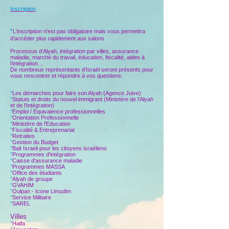
Inscription
*
L'inscription n'est pas obligatoire mais vous permettra
d'accéder plus rapidement aux salons
Processus d’Alyah, intégration par villes, assurance
maladie, marché du travail, éducation, fiscalité, aides à
l’intégration…
De nombreux représentants d’Israël seront présents pour
vous rencontrer et répondre à vos questions:
°
Les démarches pour faire son Alyah (Agence Juive)
°
Statuts et droits du nouvel immigrant (Ministère de l'Alyah
et de l'Intégration)
°
Emploi / Equivalence professionnelles
°
Orientation Professionnelle
°
Ministère de l'Education
°
Fiscalité & Entreprenariat
°
Retraites
°
Gestion du Budget
°
Bait Israeli pour les citoyens israéliens
°
Programmes d'intégration
°
Caisse d'assurance maladie
°
Programmes MASSA
°
Office des étudiants
°
Alyah de groupe
°
GVAHIM
°
Oulpan - Icone Limudim
°
Service Militaire
°
SAREL
Villes
°
Haifa