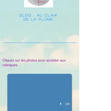
BLOG : AU CLAIR
DE LA PLUME
Cliquez sur les photos pour accéder aux
Opération Yom Kef - Pour les familles en difficulté
rubriques
Une journée Yom Kef Parents - Enfants
1/9