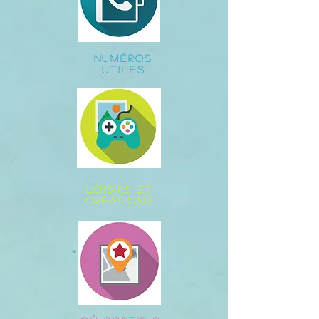
NUMÉROS
UTILES
LOISIRS ET
CRÉATIONS