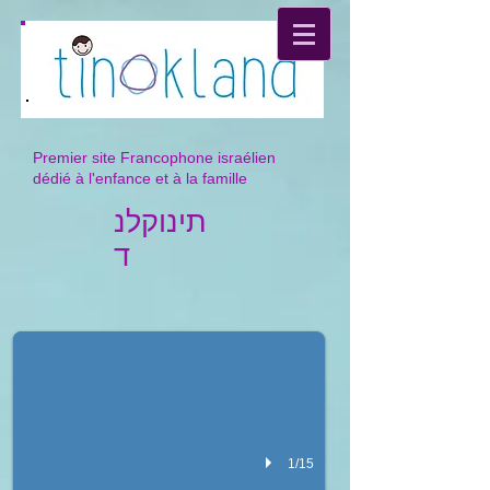
Premier site Francophone israélien
dédié à l'enfance et à la famille
תינוקלנ
ד
Tinokland - תינוקלנד
Régie publicitaire : Contactez-nous
1/15