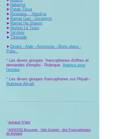
►
Natanya
►
Petah Tikva
►
Ra'anana - Hetzliya
►
Ramat Gan - Givataym
►
Ramat Ha Sharon
►
Rishon Lé Tsion
►
Tel Aviv
►
Tibériade
►
Divers - Aide - Annonces - Bons plans -
Pubs..
*
Les divers groupes francophones d'offres et
demandes d'emploi - Rubrique
Agence pour
l'emploi
*
Les divers groupes francophones sur l'Alyah -
Rubrique Aliyah
°
Ashdod-אשדוד
°
ASHDOD Brocante , Vide Grenier , des Francophones
de Ashdod