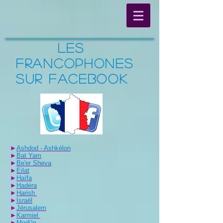
Les
Francophones
sur Facebook
►
Ashdod - Ashkélon
►
Bat Yam
►
Be'er Sheva
►
Eilat
►
Haïfa
►
Hadéra
►
Harish
►
Israël
►
Jérusalem
►
Karmiel
►
Modi'in