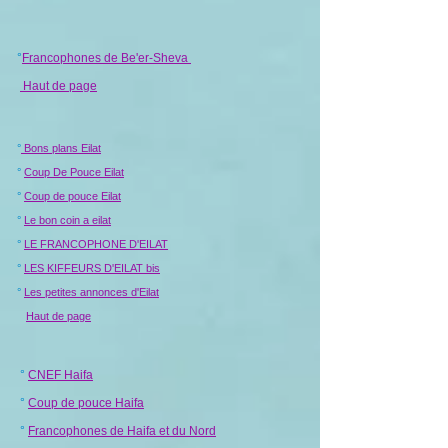
°
Francophones de Be'er-Sheva
Haut de page
°
Bons plans Eilat
°
Coup De Pouce Eilat
°
Coup de pouce Eilat
°
Le bon coin a eilat
°
LE FRANCOPHONE D'EILAT
°
LES KIFFEURS D'EILAT bis
°
Les petites annonces d'Eilat
Haut de page
°
CNEF Haifa
°
Coup de pouce Haifa
°
Francophones de Haifa et du Nord