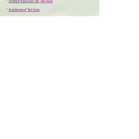
°
Institut français de Tel Aviv
°
Koideneuf Tel Aviv
°
Le Petit Tel aviv
°
Les Frenchy à TEL AVIV
°
On fait quoi cet été à Tel Aviv
°
Petites annonces Tel-Avivre
°
Tel-Aviv Les Bons Plans
°
TLV les petites annonces
....
°
Secret Tel Aviv Francophones
°
WIZO AVIV TEL AVIV
Haut de page
°
Boker tov Tibériade
°
Francophones Tiberiade & Alentours
Haut de page