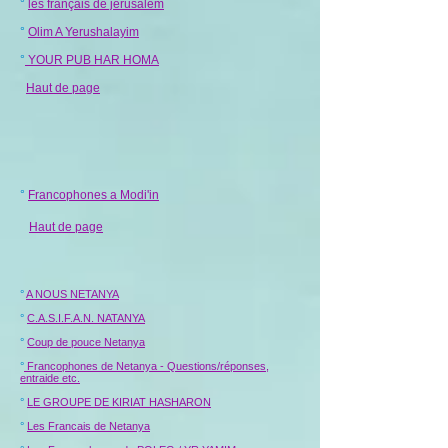
°
les français de jerusalem
°
Olim A Yerushalayim
°
YOUR PUB HAR HOMA
Haut de page
°
Francophones a Modi'in
Haut de page
°
A NOUS NETANYA
°
C.A.S.I.F.A.N. NATANYA
°
Coup de pouce Netanya
°
Francophones de Netanya - Questions/réponses,
entraide etc.
°
LE GROUPE DE KIRIAT HASHARON
°
Les Francais de Netanya