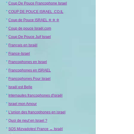
°
Coup De Pouce Francophone Israel
°
COUP DE POUCE ISRAEL .CO.IL
°
Coup de Pouce ISRAEL ✡ ✡ ✡
°
Coup de pouce Israël.com
°
Coup De Pouce Juif Israel
°
Français en Israël
°
France-Israel
°
Francophones en Israel
°
Francophones en ISRAEL
°
Francophones Pour Israel
°
Israël est Belle
°
Internautes francophones d'israël
°
Israel mon Amour
°
L'union des francophones en israel
°
Quoi de neuf en Israel ?
°
SOS Mizvadotes! France ↔️ Israël