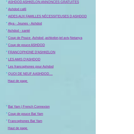
°
ASHDOD ASHKELON ANNONCES GRATUITES
°
Ashdod café
°
AIDES AUX FAMILLES NÉCESSITEUSES D ASHDOD
°
Alya - Jeunes - Ashdod
°
Ashdod - santé
°
Coup de Pouce ,Ashdod ,ashkelon,tel aviv,Netanya
°
Coup de pouce ASHDOD
°
FRANCOPHONE D'ASHKELON
°
LES AMIS D'ASHDOD
°
Les francophones pour Ashdod
°
QUOI DE NEUF A ASHDOD....
Haut de page
°
Bat Yam | French Connexion
°
Coup de pouce Bat Yam
°
Francophones Bat Yam
Haut de page