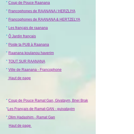
°
Coup de Pouce Raanana
°
Francophones de RAANANA / HERZLIYA
°
Francophones de RAANANA & HERTZELYA
°
Les français de raanana
°
Ô Jardin français
°
Poste ta PUB à Raanana
°
Raanana koulanou haverim
°
TOUT SUR RAANANA
°
Ville de Raanana - Francophone
Haut de page
°
Coup de Pouce Ramat Gan, Givataym, Bnei Brak
°
Les Français de Ramat-GAN - guivatayim
°
Olim Hadashim - Ramat Gan
Haut de page