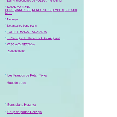
°
Les Francophones de POLEG / YR YAMIM
°
NATANYA : BONS
PLANS,ANNONCES,RENCONTRES,EMPLOI,CHIOURI
MS...
°
Netanya
°
Netanya les bons plans
!
°
TOI LE FRANCAIS A NATANYA
°
Tu Sais Que Tu Habites NATANYA Quand
.......
°
WIZO AVIV NETANYA
Haut de page
°
Les Francos de Petah Tikva
Haut de page
°
Bons plans Herzliya
°
Coup de pouce Herzliya