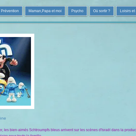
Prévention
Maman,Papa et moi
Psycho
Où sortir ?
Loisirs et
cène
, les bien-aimés Schtroumpfs bleus arrivent sur les scènes d'Israël dans la product