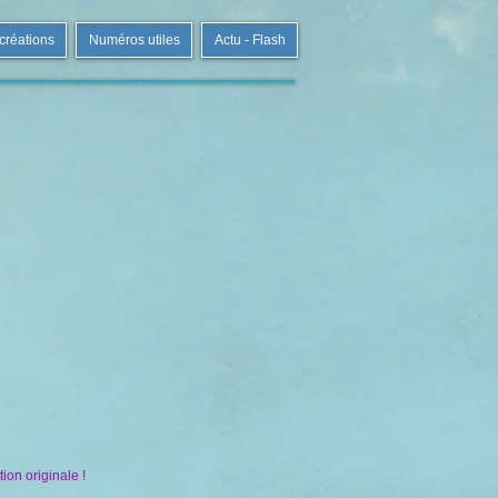
 créations
Numéros utiles
Actu - Flash
ion originale !