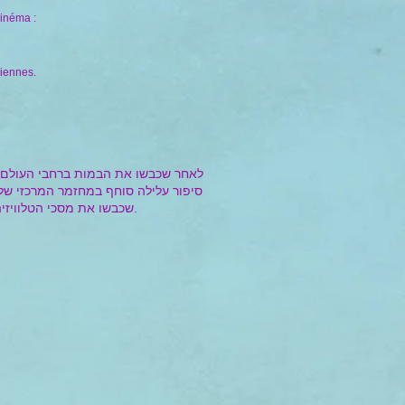
cinéma :
liennes.
לאחר שכבשו את הבמות ברחבי העולם,
שכבשו את מסכי הטלוויזיה והקולנוע מתעוררים לחיים: גרגמל הרשע, חתחתול, דרדסית, דרדסבא וכמובן כל הדרדסים המקסימים בהרפתקה חדשה.