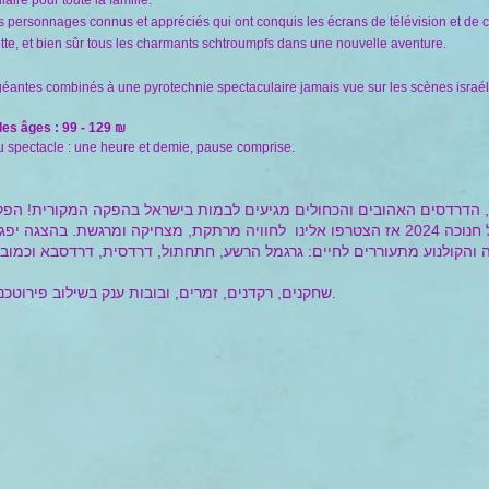
ire pour toute la famille.
es personnages connus et appréciés qui ont conquis les écrans de télévision et de 
tte, et bien sûr tous les charmants schtroumpfs dans une nouvelle aventure.
géantes combinés à une pyrotechnie spectaculaire jamais vue sur les scènes israé
 les âges : 99 - 129 ₪
 spectacle : une heure et demie, pause comprise.
 הדרדסים האהובים והכחולים מגיעים לבמות בישראל בהפקה המקורית! הפ
סיפור עלילה סוחף במחזמר המרכזי של חנוכה 2024 אז הצטרפו אלינו לחוויה מרתקת, מצחיקה
שחקנים, רקדנים, זמרים, ובובות ענק בשילוב פירוטכניקה מרהיבה שטרם נראתה על במות ישראל.