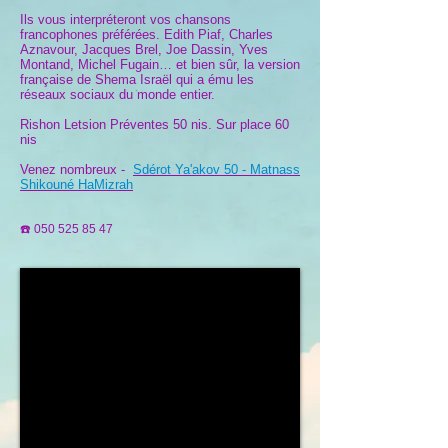
Ils vous interpréteront vos chansons
francophones préférées. Edith Piaf, Charles
Aznavour, Jacques Brel, Joe Dassin, Yves
Montand, Michel Fugain… et bien sûr, la version
française de Shema Israël qui a ému les
réseaux sociaux du monde entier.
Rishon Letsion Préventes 50 nis. Sur place 60
nis
Venez nombreux -
Sdérot Ya'akov 50 - Matnass
Shikouné HaMizrah
☎️
050 525 85 47