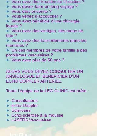
►
Vous avez des troubles de l’érection ?
►
Vous devez faire un long voyage ?
►
Vous êtes enceinte ?
►
Vous venez d’accoucher ?
►
Vous avez bénéficié d’une chirurgie
lourde ?
►
Vous avez des vertiges, des maux de
tête ?
►
Vous avez des fourmillements dans les
membres ?
►
Un des membres de votre famille a des
problèmes vasculaires ?
►
Vous avez plus de 50 ans ?
ALORS VOUS DEVEZ CONSULTER UN
ANGIOLOGUE ET BÉNÉFICIER D’UN
ECHO DOPPLER ARTÉRIEL.
Toute l’équipe de la LEG CLINIC est prête :
►
Consultations
►
Echo-Doppler
►
Scléroses
►
Echo-sclérose à la mousse
►
LASERS Vasculaires
Leg Clinic