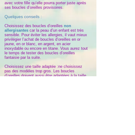
avec votre fille qu’elle pourra porter juste après
ses boucles d’oreilles provisoires.
Quelques conseils :
Choisissez des boucles d’oreilles
non
allergisantes
car la peau d’un enfant est très
sensible. Pour éviter les allergies, il vaut mieux
privilégier l’achat de boucles d’oreilles en or
jaune, en or blanc, en argent, en acier
inoxydable ou encore en titane. Vous aurez tout
le temps de tester des boucles d’oreilles
fantaisie par la suite.
​Choisissez une taille adaptée :ne choisissez
pas des modèles trop gros. Les boucles
d’oreilles doivent aussi être adaptées à la taille
du visage de l’enfant
►
Préférez des boucles d’oreilles
légères
pour
enfant.
►
Privilégiez des boucles d’oreilles avec
un
fermoir sécurisé
solide. Un enfant se
touche régulièrement les oreilles
►
Enfin évitez les boucles d’oreilles aimantées :
elles ont l’avantage de ne pas effracter la peau
mais ces boucles sont constituées de petites
pièces métalliques que l’enfant peut facilement