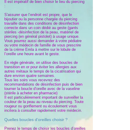
Il est impératif de bien choisir le lieu du piercing
:
S'assurer que l’endroit est propre, que le
bijoutier ou la personne chargée du piercing
travaille dans des conditions de désinfection
correcte dans un coin dédié au geste (gants
stériles -désinfection de la peau, matériel de
piercing (en général pistolet) à usage unique.
Vous pourrez aussi demander à votre pédiatre
ou votre médecin de famille de vous prescrire
de la crème Emla à mettre sur le lobule de
l’oreille une heure avant le geste.
En règle générale, on utilise des boucles de
transition en or pour éviter les allergies aux
autres métaux le temps de la cicatrisation qui
dure environ quatre semaines.
Tous les soirs vous recevrez des
recommandations de désinfection puis de bien
tourner la boucle d’oreille avec de la vaseline
(stérile à acheter en pharmacie)
Il est particulièrement important de surveiller la
couleur de la peau au niveau du piercing. Toute
rougeur ou gonflement ou écoulement vous
incitera à consulter rapidement votre médecin.
Quelles boucles d’oreilles choisir ?
Prenez le temps de choisir les boucles d’oreilles